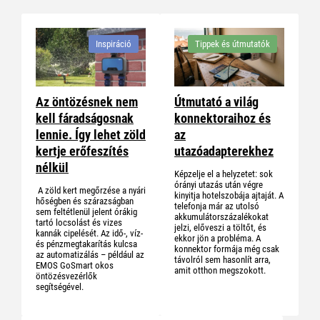
Inspiráció
Tippek és útmutatók
Az öntözésnek nem
Útmutató a világ
kell fáradságosnak
konnektoraihoz és
lennie. Így lehet zöld
az
kertje erőfeszítés
utazóadapterekhez
nélkül
Képzelje el a helyzetet: sok
órányi utazás után végre
A zöld kert megőrzése a nyári
kinyitja hotelszobája ajtaját. A
hőségben és szárazságban
telefonja már az utolsó
sem feltétlenül jelent órákig
akkumulátorszázalékokat
tartó locsolást és vizes
jelzi, előveszi a töltőt, és
kannák cipelését. Az idő-, víz-
ekkor jön a probléma. A
és pénzmegtakarítás kulcsa
konnektor formája még csak
az automatizálás – például az
távolról sem hasonlít arra,
EMOS GoSmart okos
amit otthon megszokott.
öntözésvezérlők
segítségével.