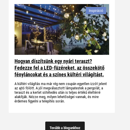
Inspiráció
Hogyan díszítsünk egy nyári teraszt?
Fedezze fel a LED-füzéreket, az összekötő
fényláncokat és a színes kültéri világítást.
A kültéri világítás ma már rég nem csupán egyetlen izzót jelent
az ajtó fölött. A jól megválasztott lámpatestek a pergolát, a
teraszt és a kertet sötétedés után is teljes értékű élettérré
alakítják. Nézze meg, milyen lehetőségei vannak, és mire
érdemes figyelni a telepítés során.
Tovább a blogunkhoz