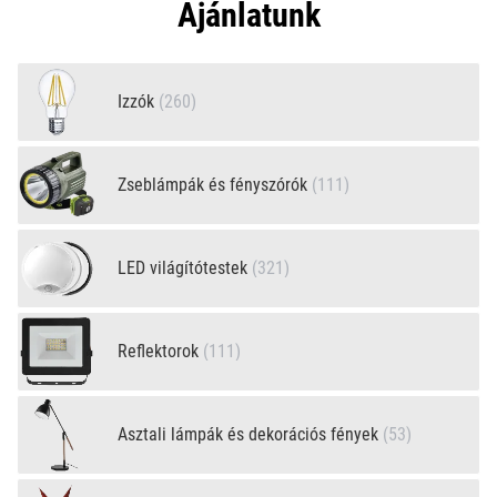
Ajánlatunk
Izzók
(260)
Zseblámpák és fényszórók
(111)
LED világítótestek
(321)
Reflektorok
(111)
Asztali lámpák és dekorációs fények
(53)