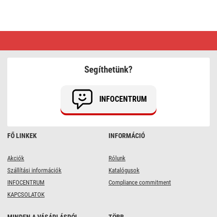
Világítástechnikai
és
elektronikai
eszközök
webáruháza
Segíthetünk?
INFOCENTRUM
FŐ LINKEK
INFORMÁCIÓ
Akciók
Rólunk
Szállítási információk
Katalógusok
INFOCENTRUM
Compliance commitment
KAPCSOLATOK