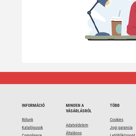
Kapcsolat
INFORMÁCIÓ
MINDEN A
TÖBB
VÁSÁRLÁSRÓL
Rólunk
Cookies
Adatvédelem
Katalógusok
Jogi garancia
Általános
Compliance
Letöltőközpont