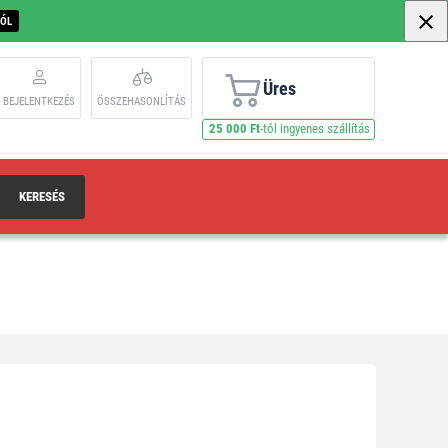
BÓL
Üres
BEJELENTKEZÉS
ÖSSZEHASONLÍTÁS
25 000 Ft
-tól ingyenes szállítás
KERESÉS