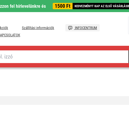
1500 Ft
ozzon fel hírlevelünkre és
KEDVEZMÉNYT KAP AZ ELSŐ VÁSÁRLÁS
kciók
Szállítási információk
INFOCENTRUM
APCSOLATOK