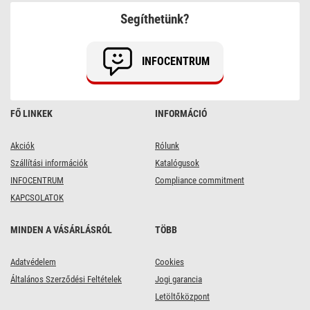
vásárlás
Segíthetünk?
INFOCENTRUM
FŐ LINKEK
INFORMÁCIÓ
Akciók
Rólunk
Szállítási információk
Katalógusok
INFOCENTRUM
Compliance commitment
KAPCSOLATOK
MINDEN A VÁSÁRLÁSRÓL
TÖBB
Adatvédelem
Cookies
Általános Szerződési Feltételek
Jogi garancia
Letöltőközpont