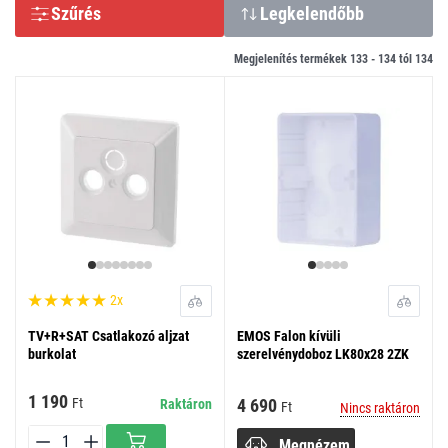
Szűrés
Legkelendőbb
Megjelenítés termékek 133 -
134
tól
134
2x
TV+R+SAT Csatlakozó aljzat
EMOS Falon kívüli
burkolat
szerelvénydoboz LK80x28 2ZK
1 190
4 690
Ft
Raktáron
Ft
Nincs raktáron
Megnézem