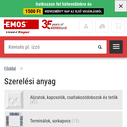
Iratkozzon fel hírlevelünkre és
1500 Ft
KEDVEZMÉNYT KAP AZ ELSŐ VÁSÁRLÁSBÓL
Keresés
Főoldal
Szerelési anyag
Aljzatok, kapcsolók, csatlakozódobozok és tetők
(41)
Terminálok, sorkapocs
(15)