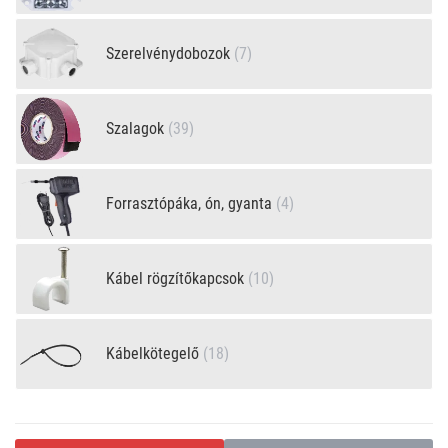
Szerelvénydobozok
(7)
Szalagok
(39)
Forrasztópáka, ón, gyanta
(4)
Kábel rögzítőkapcsok
(10)
Kábelkötegelő
(18)