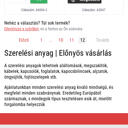
Cikkszám: A6004.3
Cikkszám: A5047
Nehéz a választás? Túl sok termék?
Ellenőrizze a szűrőket
, mi a fontos az Ön számára
Előző
1
...
10
11
12
Tovább
Szerelési anyag | Előnyös vásárlás
A szerelési anyagok lehetnek alállomások, megszakítók,
kábelek, kapcsolók, foglalatok, kapocsbilincsek, aljzatok,
öngyújtók, fojtószelepek stb.
Ajánlatunkban minden szerelési anyag kiváló minőségű, és
megfelel minden szabványnak. Eredetileg Európából
származnak, s mindegyik típus tesztelésen esik át, mielőtt
forgalomba helyezzük
Szerelési
anyag
|
Előnyös