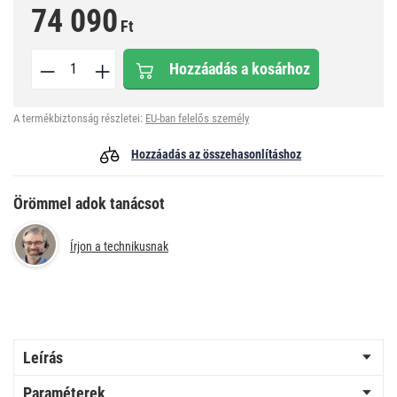
74 090
Ft
Hozzáadás a kosárhoz
A termékbiztonság részletei:
EU-ban felelős személy
Hozzáadás az összehasonlításhoz
Örömmel adok tanácsot
Írjon a technikusnak
Leírás
Paraméterek