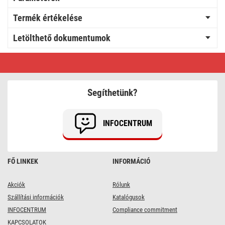
Termék értékelése
Letölthető dokumentumok
3
fázisú
kültéri
hosszabbító
20
Segíthetünk?
m
/
1
aljzat
INFOCENTRUM
/
fekete
/
gumi
/
FŐ LINKEK
INFORMÁCIÓ
400
V
/
4
Akciók
Rólunk
mm2
Szállítási információk
Katalógusok
INFOCENTRUM
Compliance commitment
KAPCSOLATOK