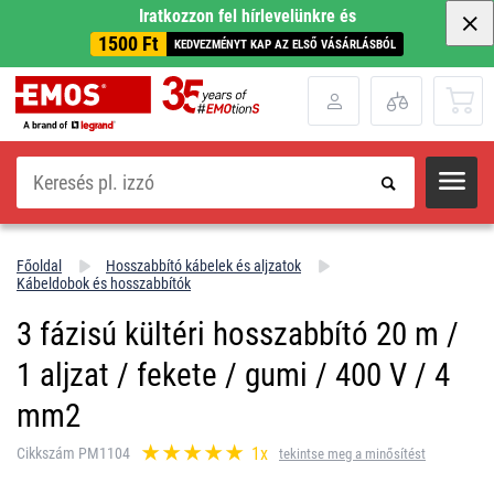
Iratkozzon fel hírlevelünkre és
1500 Ft
KEDVEZMÉNYT KAP AZ ELSŐ VÁSÁRLÁSBÓL
Keresés
Főoldal
Hosszabbító kábelek és aljzatok
Kábeldobok és hosszabbítók
3 fázisú kültéri hosszabbító 20 m /
1 aljzat / fekete / gumi / 400 V / 4
mm2
1x
Cikkszám PM1104
tekintse meg a minősítést