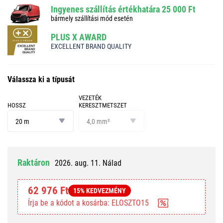
Ingyenes szállítás értékhatára 25 000 Ft
bármely szállítási mód esetén
PLUS X AWARD
EXCELLENT BRAND QUALITY
Válassza ki a típusát
VEZETÉK
HOSSZ
KERESZTMETSZET
hossz
vezeték
keresztmetszet
20 m
4,0 mm²
Raktáron
2026. aug. 11. Nálad
62 976 Ft
15% KEDVEZMÉNY
Írja be a kódot a kosárba: ELOSZTO15