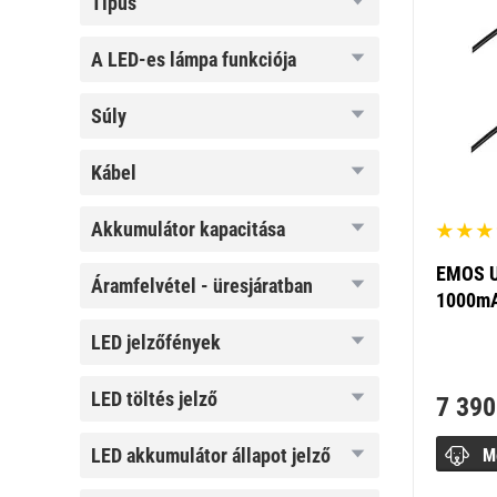
típus
a LED-es
a LED-es lámpa funkciója
lámpa
funkciója
súly
súly
kábel
kábel
akkumulátor
akkumulátor kapacitása
kapacitása
EMOS Un
áramfelvétel
áramfelvétel - üresjáratban
1000m
-
üresjáratban
LED
LED jelzőfények
jelzőfények
LED
LED töltés jelző
7 390
töltés
jelző
LED
LED akkumulátor állapot jelző
M
akkumulátor
állapot jelző