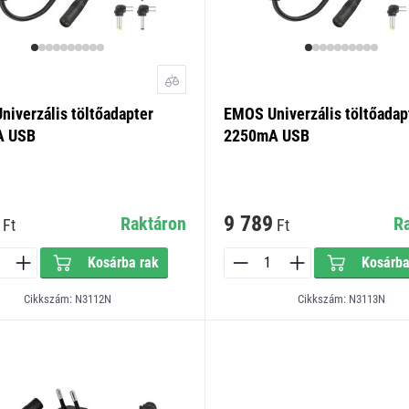
iverzális töltőadapter
EMOS Univerzális töltőadap
A USB
2250mA USB
9 789
Raktáron
R
Ft
Ft
Kosárba rak
Kosárba
Cikkszám: N3112N
Cikkszám: N3113N