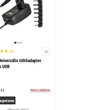
5x
iverzális töltőadapter
A USB
Ft
Nincs raktáron
egnézem
Cikkszám: N3111