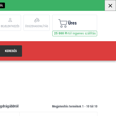
BÓL
Üres
BEJELENTKEZÉS
ÖSSZEHASONLÍTÁS
25 000 Ft
-tól ingyenes szállítás
KERESÉS
legdrágábbtól
Megjelenítés termékek 1 -
10
tól
10