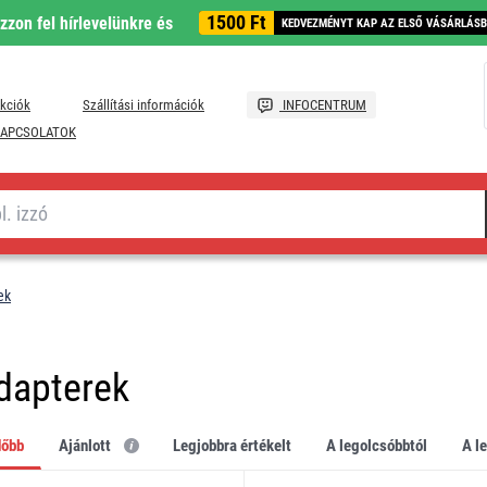
1500 Ft
ozzon fel hírlevelünkre és
KEDVEZMÉNYT KAP AZ ELSŐ VÁSÁRLÁS
kciók
Szállítási információk
INFOCENTRUM
APCSOLATOK
ek
dapterek
dőbb
Ajánlott
legjobbra értékelt
a legolcsóbbtól
a 