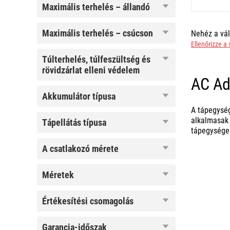
maximális
maximális terhelés – állandó
terhelés –
állandó
maximális
maximális terhelés – csúcson
Nehéz a vál
terhelés –
Ellenőrizze a
csúcson
túlterhelés,
túlterhelés, túlfeszültség és
túlfeszültség
rövidzárlat elleni védelem
és
AC Ad
rövidzárlat
elleni
akkumulátor
akkumulátor típusa
védelem
típusa
A tápegység
alkalmasak
tápellátás
tápellátás típusa
típusa
tápegységek
a
a csatlakozó mérete
csatlakozó
mérete
méretek
méretek
értékesítési
értékesítési csomagolás
csomagolás
garancia-
garancia-időszak