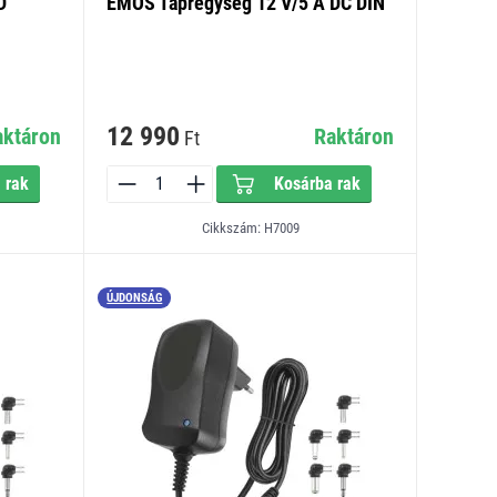
D
EMOS Tápregység 12 V/5 A DC DIN
12 990
aktáron
Raktáron
Ft
 rak
Kosárba rak
Cikkszám: H7009
ÚJDONSÁG