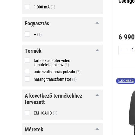
Csengő 
1 000 mA
(1)
fogyasztás
fogyasztás
–
(1)
6 990
termék
termék
tartalék adapter videó
kaputelefonokhoz
(1)
univerzális forrás pulzáló
(7)
harang transzformátor
(1)
ÚJDONSÁG
a következő
a következő termékekhez
termékekhez
tervezett
tervezett
EM-10AHD
(1)
méretek
méretek