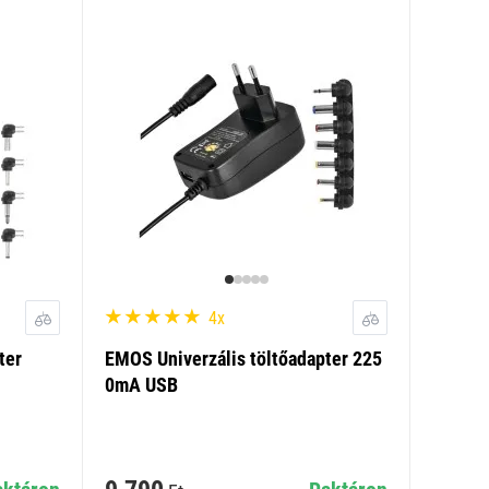
4x
ter
EMOS Univerzális töltőadapter 225
0mA USB