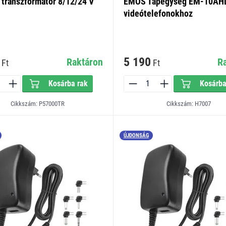
transzformátor 8/12/24 V
EMOS Tápegység EM-10AH
videótelefonokhoz
5 190
Raktáron
R
Ft
Ft
Kosárba rak
Kosárba
Cikkszám: P57000TR
Cikkszám: H7007
ÚJDONSÁG