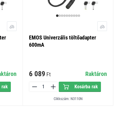
ter
EMOS Univerzális töltőadapter
600mA
6 089
aktáron
Raktáron
Ft
 rak
Kosárba rak
Cikkszám: N3110N