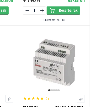
9 790
aktáron
Raktáron
Ft
 rak
Kosárba rak
Cikkszám: N3113
2x