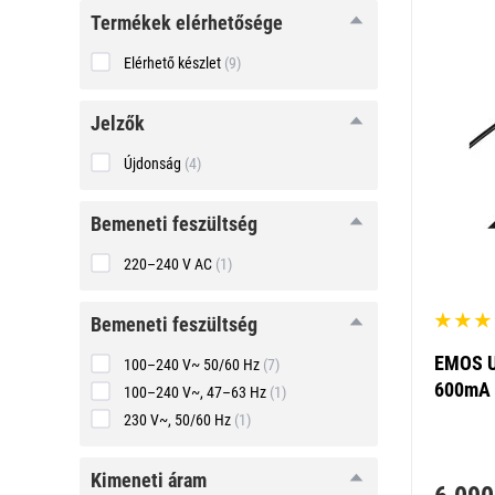
Termékek elérhetősége
Elérhető készlet
(9)
Jelzők
Újdonság
(4)
bemeneti
bemeneti feszültség
feszültség
220–240 V AC
(1)
bemeneti
bemeneti feszültség
feszültség
EMOS Un
100–240 V~ 50/60 Hz
(7)
600mA
100–240 V~, 47–63 Hz
(1)
230 V~, 50/60 Hz
(1)
kimeneti
kimeneti áram
áram