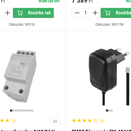
7 389
Raktáron
R
Ft
Ft
Kosárba rak
Kosárba
Cikkszám: N3110
Cikkszám: N3111N
1x
1x