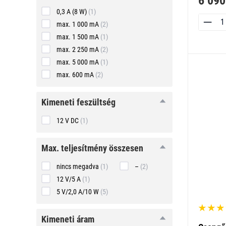
6 090
0,3 A (8 W)
(1)
max. 1 000 mA
(2)
max. 1 500 mA
(1)
max. 2 250 mA
(2)
max. 5 000 mA
(1)
max. 600 mA
(2)
kimeneti
kimeneti feszültség
feszültség
12 V DC
(1)
max.
max. teljesítmény összesen
teljesítmény
összesen
nincs megadva
(1)
–
(2)
12 V/5 A
(1)
5 V/2,0 A/10 W
(5)
kimeneti
kimeneti áram
áram