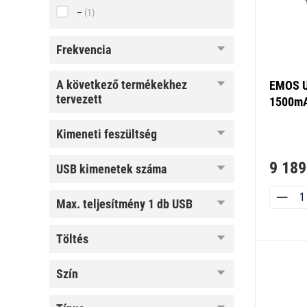
–
(1)
frekvencia
frekvencia
a következő
a következő termékekhez
EMOS Un
termékekhez
tervezett
1500m
tervezett
kimeneti
kimeneti feszültség
feszültség
9 189
USB
USB kimenetek száma
kimenetek
száma
max.
max. teljesítmény 1 db USB
teljesítmény
1 db USB
töltés
töltés
szín
szín
típus