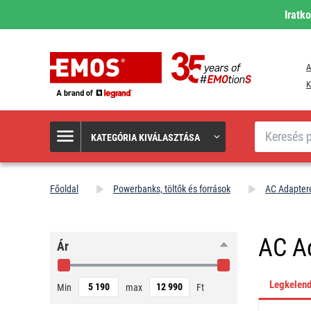
Iratk
A
K
Keresés
KATEGÓRIA KIVÁLASZTÁSA
Főoldal
Powerbanks, töltők és források
AC Adapter
AC A
Ár
Legkelen
Min
max
Ft