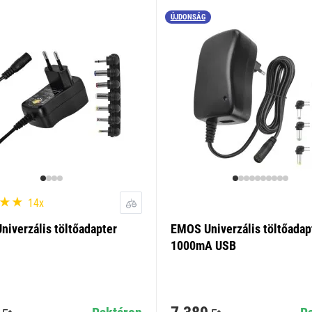
ÚJDONSÁG
14x
iverzális töltőadapter
EMOS Univerzális töltőadap
1000mA USB