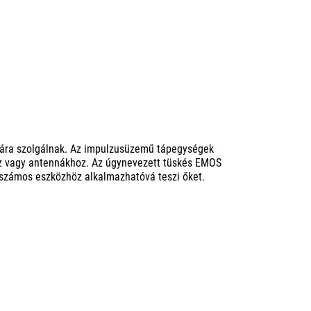
sára szolgálnak. Az impulzusüzemű tápegységek
z vagy antennákhoz. Az úgynevezett tüskés EMOS
 számos eszközhöz alkalmazhatóvá teszi őket.