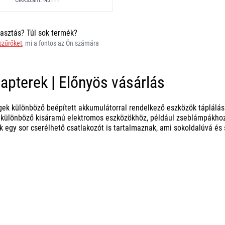
asztás? Túl sok termék?
 szűrőket
, mi a fontos az Ön számára
apterek | Előnyös vásárlás
ek különböző beépített akkumulátorral rendelkező eszközök táplálá
 különböző kisáramú elektromos eszközökhöz, például zseblámpákho
 egy sor cserélhető csatlakozót is tartalmaznak, ami sokoldalúvá és