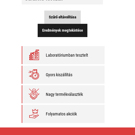
időszak
Szűrő eltávolítása
Eredmények megtekintése
Laboratóriumban tesztelt
Gyors kiszállítás
Nagy termékválaszték
Folyamatos akciók
AC
Adapterek