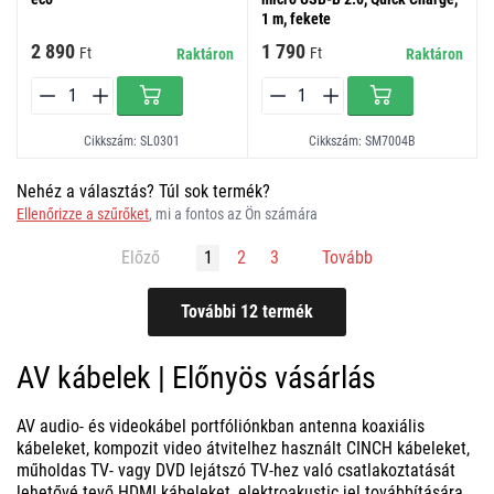
1 m, fekete
2 890
1 790
Ft
Ft
Raktáron
Raktáron
Cikkszám: SL0301
Cikkszám: SM7004B
Nehéz a választás? Túl sok termék?
Ellenőrizze a szűrőket
, mi a fontos az Ön számára
Előző
1
2
3
Tovább
AV kábelek | Előnyös vásárlás
AV audio- és videokábel portfóliónkban antenna koaxiális
kábeleket, kompozit video átvitelhez használt CINCH kábeleket,
műholdas TV- vagy DVD lejátszó TV-hez való csatlakoztatását
lehetővé tevő HDMI kábeleket, elektroakustic jel továbbítására