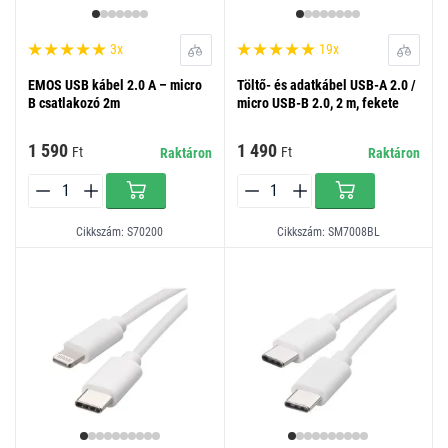
3x
19x
EMOS USB kábel 2.0 A – micro
Töltő- és adatkábel USB-A 2.0 /
B csatlakozó 2m
micro USB-B 2.0, 2 m, fekete
1 590
1 490
Ft
Ft
Raktáron
Raktáron
Cikkszám: S70200
Cikkszám: SM7008BL