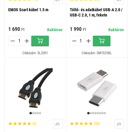
EMOS Scart kábel 1.5 m
Töltő- és adatkábel USB-A 2.0 /
USB-C 2.0, 1 m, fekete
1 690
1 990
Ft
Ft
Raktáron
Raktáron
Cikkszám: SL2001
Cikkszám: SM7025BL
3x
28x