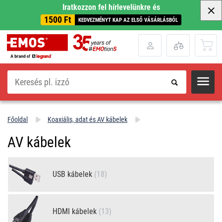
Iratkozzon fel hírlevelünkre és
1500 Ft
KEDVEZMÉNYT KAP AZ ELSŐ VÁSÁRLÁSBÓL
Keresés
Főoldal
Koaxiális, adat és AV kábelek
AV kábelek
USB kábelek
(18)
HDMI kábelek
(13)