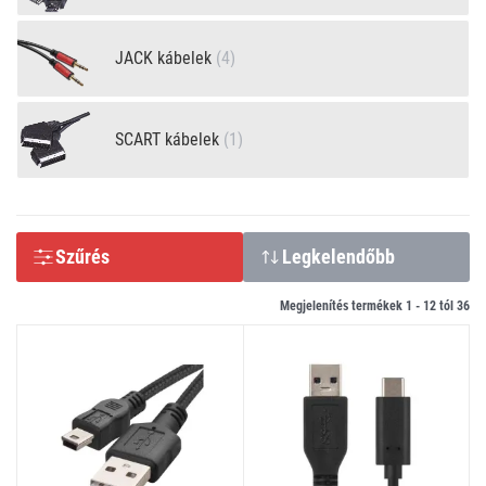
JACK kábelek
(4)
SCART kábelek
(1)
Szűrés
Legkelendőbb
Megjelenítés termékek 1 -
12
tól
36