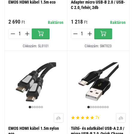
EMOS HDMI kábel 1.5m eco
Adapter micro USB-B 2.0 / USB-
C 2.0, fehér, 2db
2 690
1 218
Ft
Ft
Raktáron
Raktáron
Cikkszám: SL0101
Cikkszám: SM7023
7x
EMOS HDMI kábel 1.5m nylon
Töltő- és adatkábel USB-A 2.0 /
eco
micro USB-B 2.0, Quick Charge,