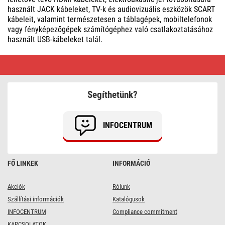
használt JACK kábeleket, TV-k és audiovizuális eszközök SCART
kábeleit, valamint természetesen a táblagépek, mobiltelefonok
vagy fényképezőgépek számítógéphez való csatlakoztatásához
használt USB-kábeleket talál.
AV
kábelek
|
Előnyös
vásárlás
Segíthetünk?
INFOCENTRUM
FŐ LINKEK
INFORMÁCIÓ
Akciók
Rólunk
Szállítási információk
Katalógusok
INFOCENTRUM
Compliance commitment
KAPCSOLATOK