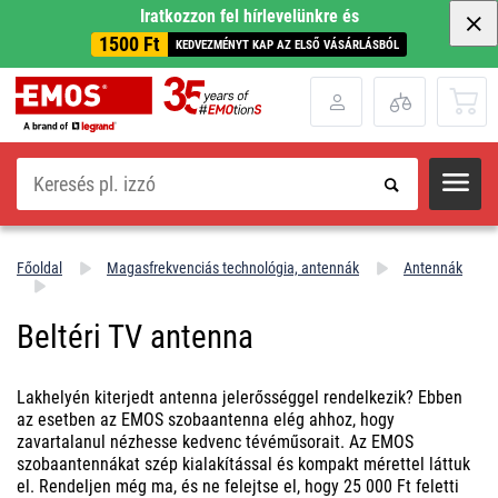
Iratkozzon fel hírlevelünkre és
1500 Ft
KEDVEZMÉNYT KAP AZ ELSŐ VÁSÁRLÁSBÓL
Keresés
Főoldal
Magasfrekvenciás technológia, antennák
Antennák
Beltéri TV antenna
Lakhelyén kiterjedt antenna jelerősséggel rendelkezik? Ebben
az esetben az EMOS szobaantenna elég ahhoz, hogy
zavartalanul nézhesse kedvenc tévéműsorait. Az EMOS
szobaantennákat szép kialakítással és kompakt mérettel láttuk
el. Rendeljen még ma, és ne felejtse el, hogy 25 000 Ft feletti