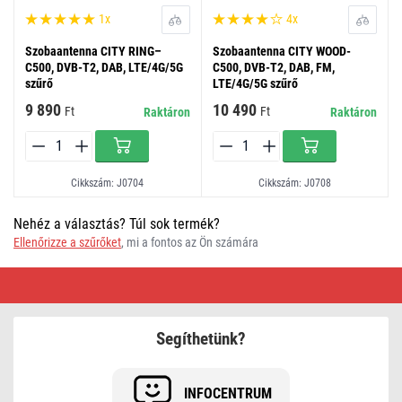
1x
4x
Szobaantenna CITY RING–
Szobaantenna CITY WOOD-
C500, DVB-T2, DAB, LTE/4G/5G
C500, DVB-T2, DAB, FM,
szűrő
LTE/4G/5G szűrő
9 890
10 490
Ft
Ft
Raktáron
Raktáron
Cikkszám: J0704
Cikkszám: J0708
Nehéz a választás? Túl sok termék?
Ellenőrizze a szűrőket
, mi a fontos az Ön számára
Beltéri
TV
antenna
Segíthetünk?
INFOCENTRUM