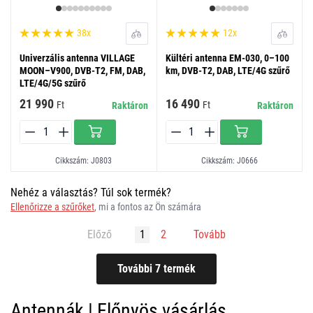
38x
12x
Univerzális antenna VILLAGE
Kültéri antenna EM-030, 0–100
MOON–V900, DVB-T2, FM, DAB,
km, DVB-T2, DAB, LTE/4G szűrő
LTE/4G/5G szűrő
21 990
16 490
Ft
Ft
Raktáron
Raktáron
Cikkszám: J0803
Cikkszám: J0666
Nehéz a választás? Túl sok termék?
Ellenőrizze a szűrőket
, mi a fontos az Ön számára
Előző
1
2
Tovább
Antennák | Előnyös vásárlás