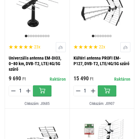
23x
22x
Univerzális antenna EM-DIO3,
Kültéri antenna PROFI EM-
0–80 km, DVB-T2, LTE/4G/5G
P127, DVB-T2, LTE/4G/5G szűrő
szűrő
9 690
15 490
Ft
Ft
Raktáron
Raktáron
Cikkszám: J0685
Cikkszám: J0907