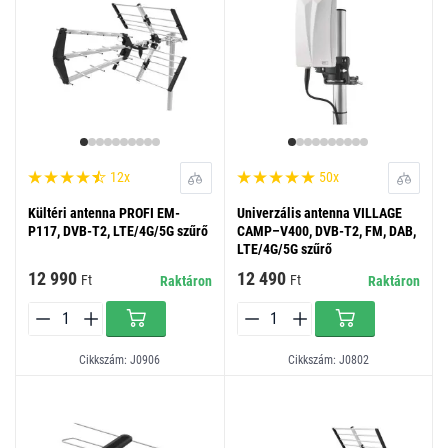
12x
50x
Kültéri antenna PROFI EM-
Univerzális antenna VILLAGE
P117, DVB-T2, LTE/4G/5G szűrő
CAMP–V400, DVB-T2, FM, DAB,
LTE/4G/5G szűrő
12 990
12 490
Ft
Ft
Raktáron
Raktáron
Cikkszám: J0906
Cikkszám: J0802