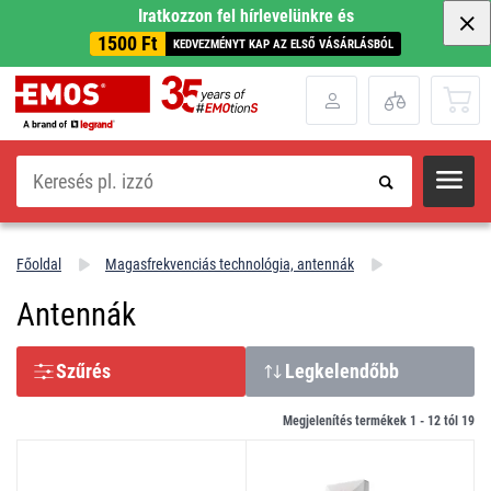
Iratkozzon fel hírlevelünkre és
1500 Ft
KEDVEZMÉNYT KAP AZ ELSŐ VÁSÁRLÁSBÓL
Keresés
Főoldal
Magasfrekvenciás technológia, antennák
Antennák
Szűrés
Legkelendőbb
Megjelenítés termékek 1 -
12
tól
19