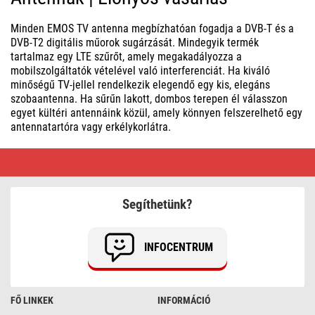
Minden EMOS TV antenna megbízhatóan fogadja a DVB-T és a
DVB-T2 digitális műorok sugárzását. Mindegyik termék
tartalmaz egy LTE szűrőt, amely megakadályozza a
mobilszolgáltatók vételével való interferenciát. Ha kiváló
minőségű TV-jellel rendelkezik elegendő egy kis, elegáns
szobaantenna. Ha sűrűn lakott, dombos terepen él válasszon
egyet kültéri antennáink közül, amely könnyen felszerelhető egy
antennatartóra vagy erkélykorlátra.
Antennák
|
Előnyös
vásárlás
Segíthetünk?
INFOCENTRUM
FŐ LINKEK
INFORMÁCIÓ