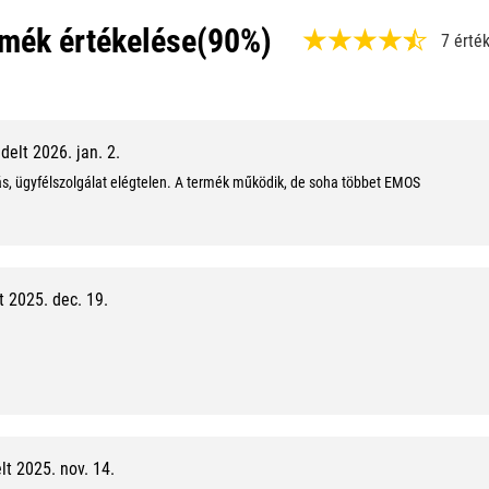
mék értékelése
(90%)
7 érté
,
9
0
elt 2026. jan. 2.
%
tás, ügyfélszolgálat elégtelen. A termék működik, de soha többet EMOS
,
9
/
 2025. dec. 19.
1
0
t 2025. nov. 14.