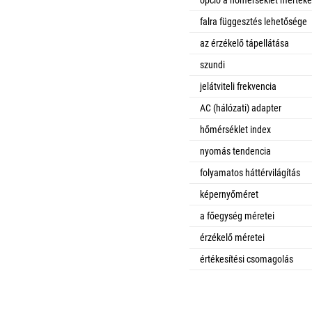
opció a hőmérséklet mértékeg
falra függesztés lehetősége
az érzékelő tápellátása
szundi
jelátviteli frekvencia
AC (hálózati) adapter
hőmérséklet index
nyomás tendencia
folyamatos háttérvilágítás
képernyőméret
a főegység méretei
érzékelő méretei
értékesítési csomagolás