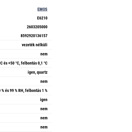
EMOS
E6210
2603205000
8592920136157
vezeték nélküli
nem
°C és +50 °C, felbontás 0,1 °C
igen, quartz
nem
 % és 99 % RH, felbontás 1 %
igen
nem
nem
nem