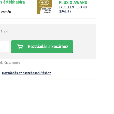
ás értékhatára
PLUS X AWARD
EXCELLENT BRAND
QUALITY
d esetén
Nálad
Hozzáadás a kosárhoz
elelős személy
Hozzáadás az összehasonlításhoz