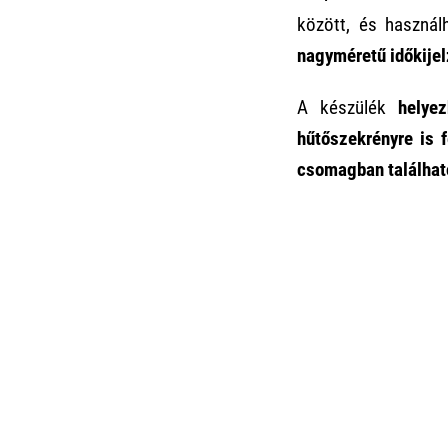
között, és használ
nagyméretű időkijel
A készülék
helye
hűtőszekrényre is 
csomagban találhat