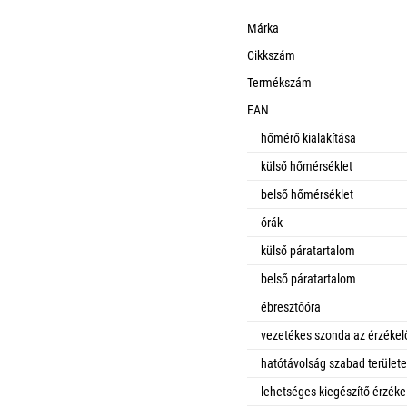
Márka
Cikkszám
Termékszám
EAN
hőmérő kialakítása
külső hőmérséklet
belső hőmérséklet
órák
külső páratartalom
belső páratartalom
ébresztőóra
vezetékes szonda az érzéke
hatótávolság szabad terület
lehetséges kiegészítő érzéke