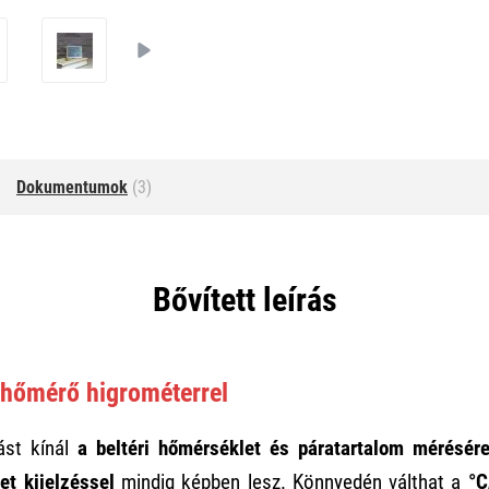
Dokumentumok
(3)
Bővített leírás
 hőmérő higrométerrel
ást kínál
a beltéri hőmérséklet és páratartalom mérésér
t kijelzéssel
mindig képben lesz. Könnyedén válthat a
°C