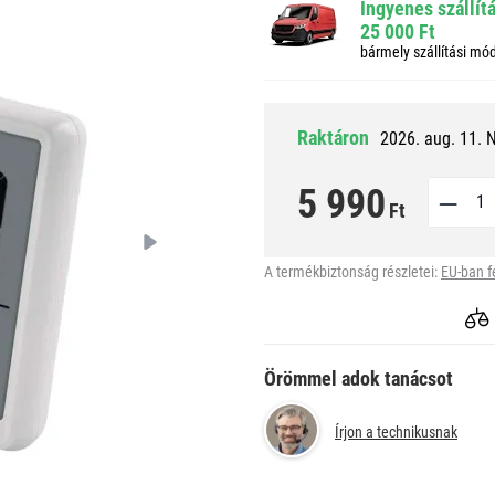
Ingyenes szállít
25 000 Ft
bármely szállítási mó
Raktáron
2026. aug. 11. 
5 990
Ft
A termékbiztonság részletei:
EU-ban f
Örömmel adok tanácsot
Írjon a technikusnak