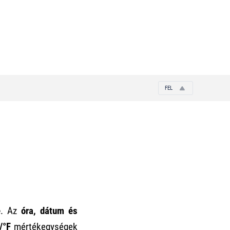
FEL
e
. Az
óra, dátum és
/°F
mértékegységek