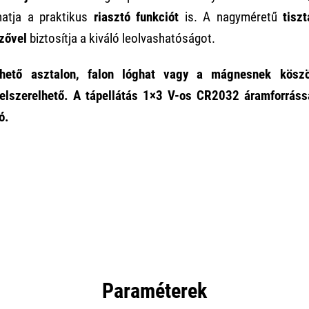
hatja a praktikus
riasztó funkciót
is. A nagyméretű
tisz
zővel
biztosítja a kiváló leolvashatóságot.
zhető
asztalon
,
falon lóghat
vagy a
mágnesnek
köszö
felszerelhető. A tápellátás 1×3 V-os
CR2032
áramforrássa
ó.
Paraméterek