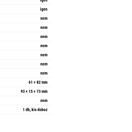
igen
igen
nem
nem
nem
nem
nem
nem
nem
61 × 82 mm
93 × 15 × 73 mm
nem
1 db, kis doboz