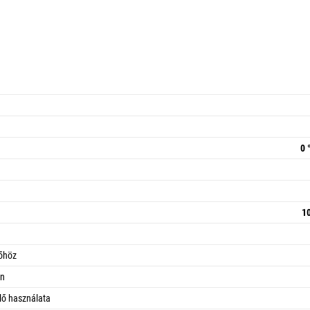
0 
10
lőhöz
en
lő használata