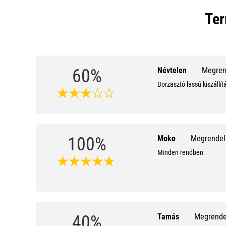
Ter
60%
Névtelen
Megrend
Borzasztó lassú kiszállí
100%
Moko
Megrendelt
Minden rendben
40%
Tamás
Megrendel