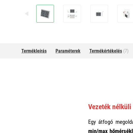
Termékleírás
Paraméterek
Termékértékelés
(7)
Vezeték nélküli
Egy átfogó megold
min/max hőmérsékle