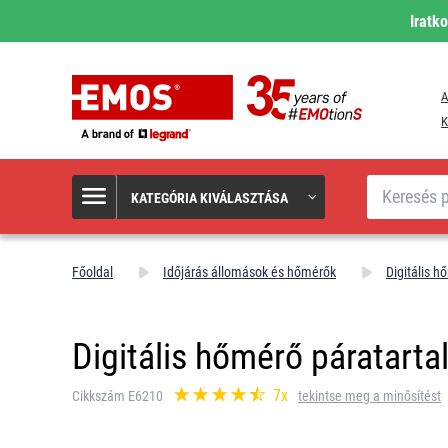
Iratk
A
K
Keresés
KATEGÓRIA KIVÁLASZTÁSA
Főoldal
Időjárás állomások és hőmérők
Digitális 
Digitális hőmérő páratarta
7x
Cikkszám E6210
tekintse meg a minősítést