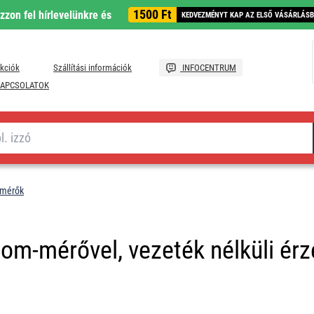
1500 Ft
ozzon fel hírlevelünkre és
KEDVEZMÉNYT KAP AZ ELSŐ VÁSÁRLÁS
kciók
Szállítási információk
INFOCENTRUM
APCSOLATOK
hőmérők
lom-mérővel, vezeték nélküli ér