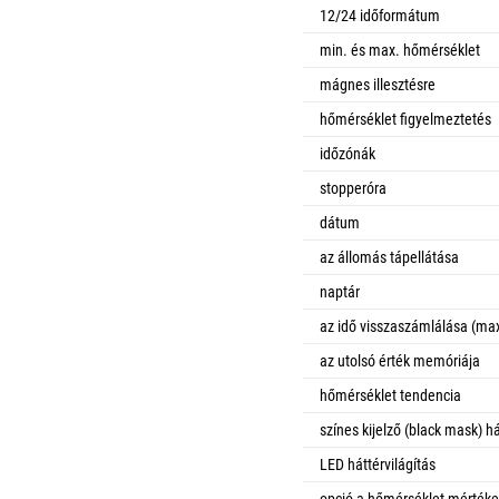
12/24 időformátum
min. és max. hőmérséklet
mágnes illesztésre
hőmérséklet figyelmeztetés
időzónák
stopperóra
dátum
az állomás tápellátása
naptár
az idő visszaszámlálása (max
az utolsó érték memóriája
hőmérséklet tendencia
színes kijelző (black mask) há
LED háttérvilágítás