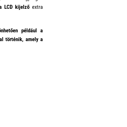
ta LCD kijelző
extra
nhetően például a
l történik, amely a