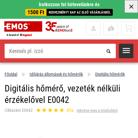
Iratkozzon fel hírlevelünkre és
1500 Ft
KEDVEZMÉNYT KAP AZ ELSŐ VÁSÁRLÁSBÓL
Keresés
Főoldal
Időjárás állomások és hőmérők
Digitális hőmérők
Digitális hőmérő, vezeték nélküli
érzékelővel E0042
45x
Cikkszám E0042
tekintse meg a minősítést