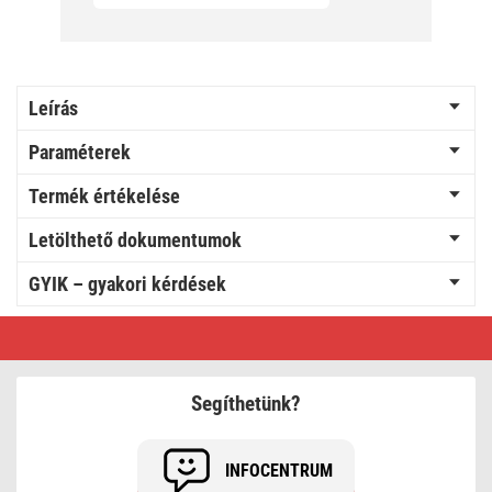
Leírás
Paraméterek
Termék értékelése
Letölthető dokumentumok
GYIK – gyakori kérdések
Digitális
hőmérő,
vezeték
nélküli
érzékelővel
Segíthetünk?
E0042
INFOCENTRUM