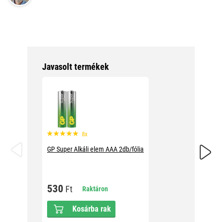
Javasolt termékek
8x
GP Super Alkáli elem AAA 2db/fólia
GP Supe
530
2 39
Ft
Raktáron
Kosárba rak