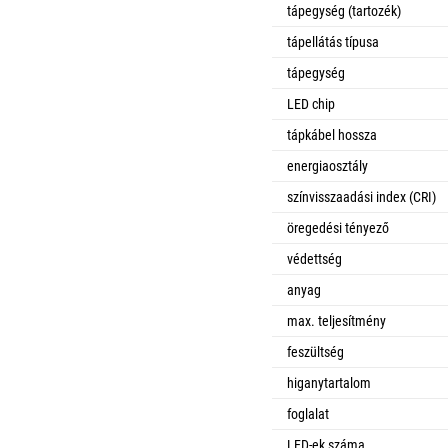
tápegység (tartozék)
tápellátás típusa
tápegység
LED chip
tápkábel hossza
energiaosztály
színvisszaadási index (CRI)
öregedési tényező
védettség
anyag
max. teljesítmény
feszültség
higanytartalom
foglalat
LED-ek száma