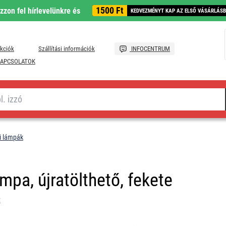
1500 Ft
ozzon fel hírlevelünkre és
KEDVEZMÉNYT KAP AZ ELSŐ VÁSÁRLÁS
kciók
Szállítási információk
INFOCENTRUM
APCSOLATOK
i lámpák
pa, újratölthető, fekete
t