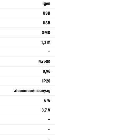
igen
USB
USB
SMD
1,3 m
–
Ra >80
0,96
IP20
alumínium/műanyag
6 W
3,7 V
–
–
–