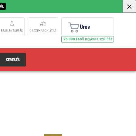
BÓL
Üres
BEJELENTKEZÉS
ÖSSZEHASONLÍTÁS
25 000 Ft
-tól ingyenes szállítás
KERESÉS