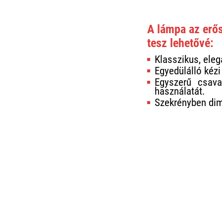
A lámpa az erő
tesz lehetővé:
Klasszikus, eleg
Egyedülálló kézi
Egyszerű csava
használatát.
Szekrényben dim