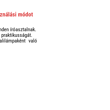
ználási módot
nden íróasztalnak.
 praktikusságát.
alilámpaként való