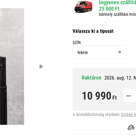
Ingyenes szállít
25 000 Ft
bármely szállítási mó
Válassza ki a típusát
SZÍN
szín
fekete
Raktáron
2026. aug. 12. 
10 990
Ft
A termékbiztonság részletei:
EU-ban f