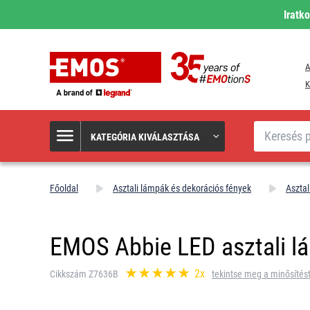
Iratk
A
K
Keresés
KATEGÓRIA KIVÁLASZTÁSA
Főoldal
Asztali lámpák és dekorációs fények
Asztal
EMOS Abbie LED asztali lám
2x
Cikkszám Z7636B
tekintse meg a minősítés