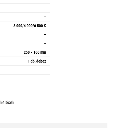
–
–
3 000/4 000/6 500 K
–
–
250 × 100 mm
1 db, doboz
–
ékelések