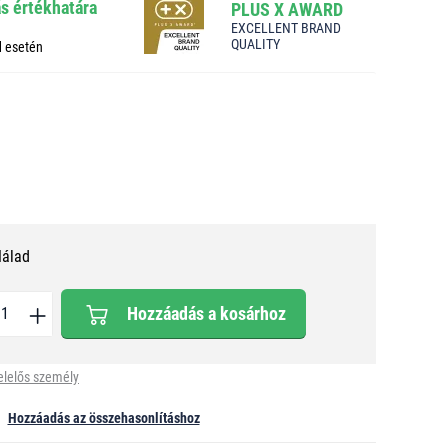
ás értékhatára
PLUS X AWARD
EXCELLENT BRAND
QUALITY
d esetén
Nálad
Hozzáadás a kosárhoz
elelős személy
Hozzáadás az összehasonlításhoz