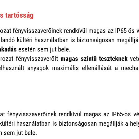
s tartósság
zat fényvisszaverőinek rendkívül magas az IP65-ös v
állandó kültéri használatban is biztonságosan megálljá
akadás
esetén sem jut bele.
ozat fényvisszaverőit
magas szintű teszteknek
vete
felhasznált anyagok maximális ellenállását a mechan
t fényvisszaverőinek rendkívül magas az IP65-ös véd
ó kültéri használatban is biztonságosan megállják a he
 sem jut bele.