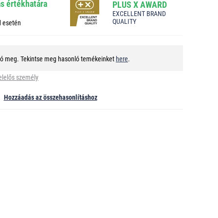
ás értékhatára
PLUS X AWARD
EXCELLENT BRAND
QUALITY
d esetén
tó meg. Tekintse meg hasonló temékeinket
here
.
elelős személy
Hozzáadás az összehasonlításhoz