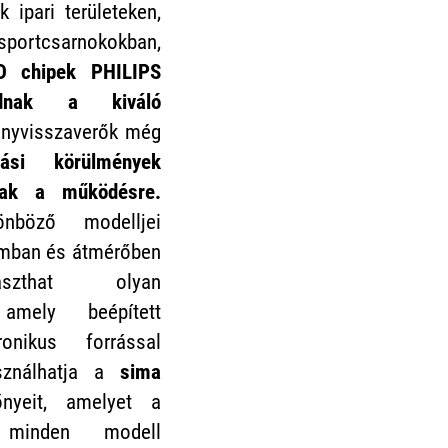
k ipari területeken,
 sportcsarnokokban,
D chipek
PHILIPS
odnak a kiváló
ényvisszaverők még
rási körülmények
nak a működésre.
nböző modelljei
amban és átmérőben
aszthat olyan
 amely beépített
ronikus forrással
asználhatja a
sima
nyeit, amelyet a
 minden modell