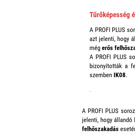
Tűrőképesség é
A PROFI PLUS soro
azt jelenti, hogy 
még
erős felhősz
A PROFI PLUS sor
bizonyították a 
szemben
IK08
.
.
A PROFI PLUS soroza
jelenti, hogy álland
felhőszakadás
esetén