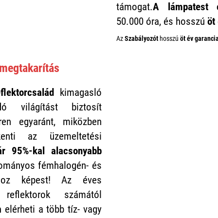
támogat.
A lámpatest é
50.000 óra, és hosszú
öt
Az
Szabályozót
hosszú
öt év garancia
amegtakarítás
flektorcsalád
kimagasló
ó világítást biztosít
éren egyaránt, miközben
kenti az üzemeltetési
ár 95%-kal alacsonyabb
ományos fémhalogén- és
okhoz képest! Az éves
reflektorok számától
elérheti a több tíz- vagy