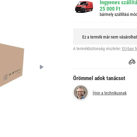
Ingyenes szállít
25 000 Ft
bármely szállítási mó
Ez a termék már nem vásárolha
A termékbiztonság részletei:
EU-ban f
Örömmel adok tanácsot
Írjon a technikusnak