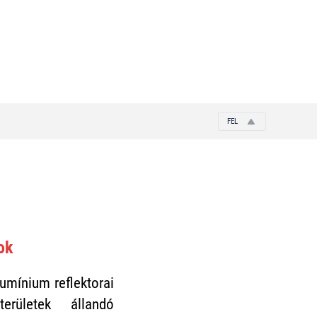
FEL
ok
umínium reflektorai
erületek állandó