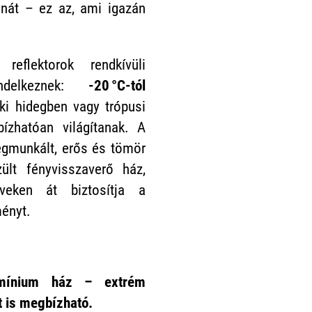
onát – ez az, ami igazán
flektorok rendkívüli
endelkeznek:
-20 °C-tól
éki hidegben vagy trópusi
ízhatóan világítanak. A
egmunkált, erős és tömör
ült fényvisszaverő ház,
eken át biztosítja a
ményt.
umínium ház – extrém
 is megbízható.