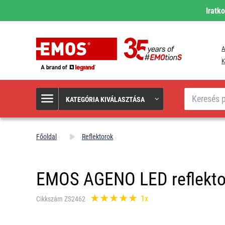
Iratk
A
K
Keresés
KATEGÓRIA KIVÁLASZTÁSA
Főoldal
Reflektorok
EMOS AGENO LED reflekto
1x
Cikkszám ZS2462