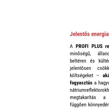
Jelentős energi
A
PROFI PLUS re
minőségű, álland
beltéren és kült
jelentősen csök
költségeket –
ak
fogyasztás
a hagy
nátriumreflektor
megtakarítás a 
függően könnyedén 