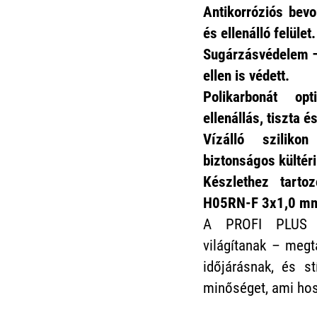
Antikorróziós bev
és ellenálló felület.
Sugárzásvédelem –
ellen is védett.
Polikarbonát o
ellenállás, tiszta é
Vízálló sziliko
biztonságos kültéri
Készlethez tart
H05RN-F 3x1,0 mm
A PROFI PLUS r
világítanak – megta
időjárásnak, és s
minőséget, ami hoss