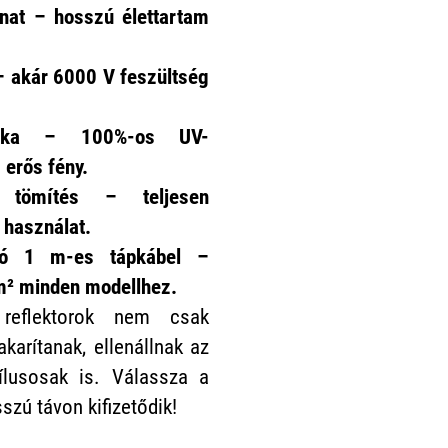
onat – hosszú élettartam
 akár 6000 V feszültség
ptika – 100%-os UV-
s erős fény.
n tömítés – teljesen
 használat.
ozó 1 m-es tápkábel –
² minden modellhez.
eflektorok nem csak
karítanak, ellenállnak az
tílusosak is. Válassza a
zú távon kifizetődik!