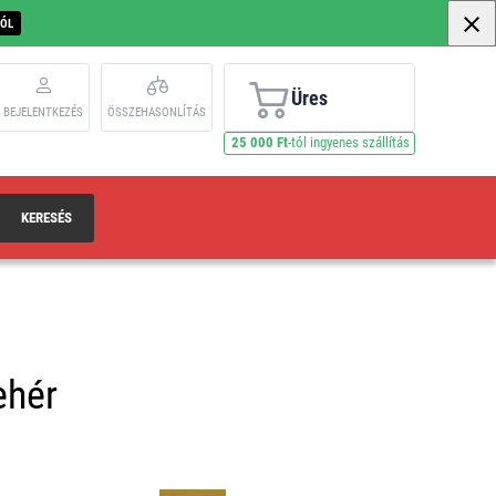
BÓL
Üres
BEJELENTKEZÉS
ÖSSZEHASONLÍTÁS
25 000 Ft
-tól ingyenes szállítás
KERESÉS
ehér