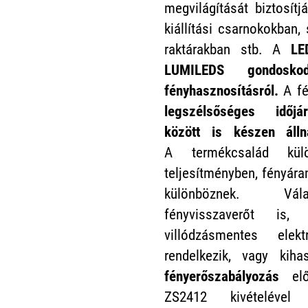
megvilágítását biztosítjá
kiállítási csarnokokban,
raktárakban stb. A
LE
LUMILEDS gondosk
fényhasznosításról.
A f
legszélsőséges időjá
között is készen áll
A termékcsalád külö
teljesítményben, fényár
különböznek. Vál
fényvisszaverőt is,
villódzásmentes elekt
rendelkezik, vagy kih
fényerőszabályozás
elő
ZS2412 kivételével