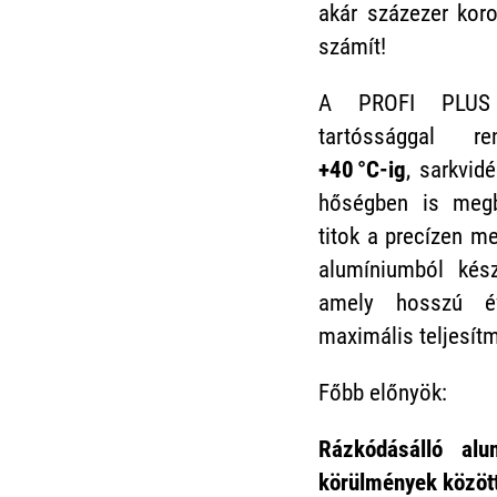
akár százezer kor
számít!
A PROFI PLUS re
tartóssággal r
+40 °C-ig
, sarkvid
hőségben is megb
titok a precízen m
alumíniumból kész
amely hosszú év
maximális teljesít
Főbb előnyök:
Rázkódásálló al
körülmények között