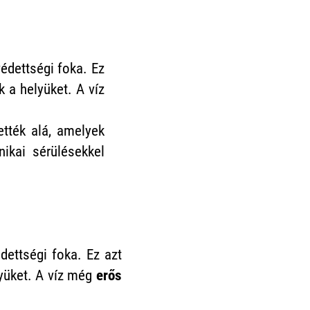
édettségi foka. Ez
k a helyüket. A víz
tték alá, amelyek
ikai sérülésekkel
ettségi foka. Ez azt
lyüket. A víz még
erős