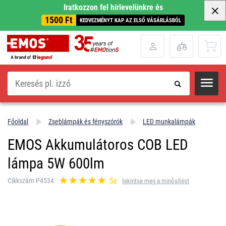
Iratkozzon fel hírlevelünkre és
1500 Ft
KEDVEZMÉNYT KAP AZ ELSŐ VÁSÁRLÁSBÓL
Keresés
Főoldal
Zseblámpák és fényszórók
LED munkalámpák
EMOS Akkumulátoros COB LED
lámpa 5W 600lm
5x
Cikkszám P4534
tekintse meg a minősítést