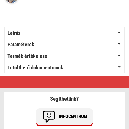
Leírás
Paraméterek
Termék értékelése
Letölthető dokumentumok
EMOS
Akkumulátoros
COB
LED
lámpa
Segíthetünk?
5W
600lm
INFOCENTRUM