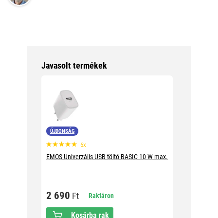
Javasolt termékek
ÚJDONSÁG
6x
EMOS Univerzális USB töltő BASIC 10 W max.
2 690
Ft
Raktáron
Kosárba rak