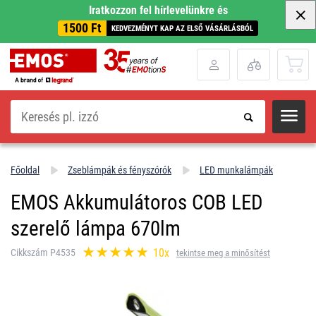
Iratkozzon fel hírlevelünkre és
1500 Ft
KEDVEZMÉNYT KAP AZ ELSŐ VÁSÁRLÁSBÓL
Keresés
Főoldal
Zseblámpák és fényszórók
LED munkalámpák
EMOS Akkumulátoros COB LED
szerelő lámpa 670lm
10x
Cikkszám P4535
tekintse meg a minősítést