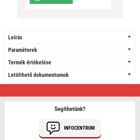
Leírás
Paraméterek
Termék értékelése
Letölthető dokumentumok
EMOS
Akkumulátoros
COB
LED
szerelő
Segíthetünk?
lámpa
670lm
INFOCENTRUM