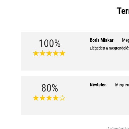
Ter
100%
Boris Mlakar
Meg
Elégedett a megrendeléss
80%
Névtelen
Megrend
A vélemények ki