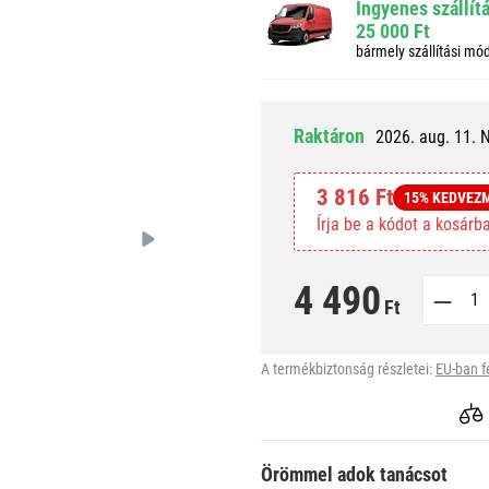
Ingyenes szállít
25 000 Ft
bármely szállítási mó
Raktáron
2026. aug. 11. 
3 816 Ft
15% KEDVEZ
Írja be a kódot a kosár
4 490
Ft
A termékbiztonság részletei:
EU-ban f
Örömmel adok tanácsot