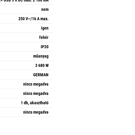
nem
250 V~/16 A max.
igen
fehér
IP20
műanyag
3 680 W
GERMAN
nincs megadva
nincs megadva
1 db, akasztható
nincs megadva