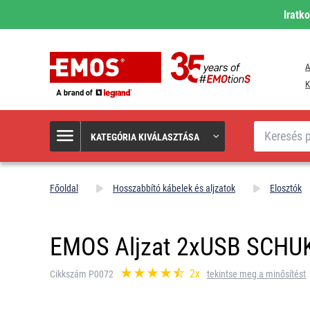
Iratk
A
K
Keresés
KATEGÓRIA KIVÁLASZTÁSA
Főoldal
Hosszabbító kábelek és aljzatok
Elosztók
EMOS Aljzat 2xUSB SCHUK
2x
Cikkszám P0072
tekintse meg a minősítést