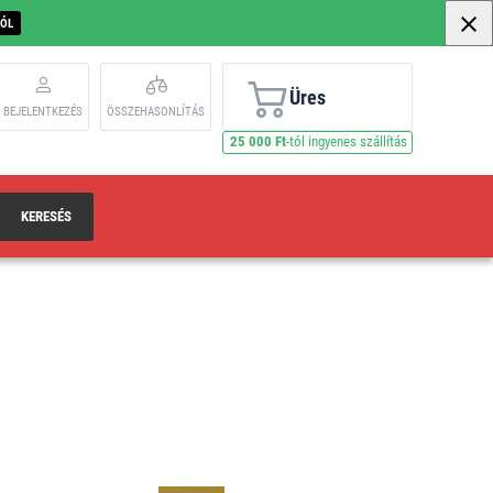
BÓL
Üres
BEJELENTKEZÉS
ÖSSZEHASONLÍTÁS
25 000 Ft
-tól ingyenes szállítás
KERESÉS