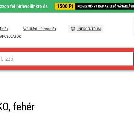
1500 Ft
ozzon fel hírlevelünkre és
KEDVEZMÉNYT KAP AZ ELSŐ VÁSÁRLÁS
kciók
Szállítási információk
INFOCENTRUM
APCSOLATOK
O, fehér