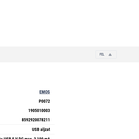
FEL
EMOS
P0072
1905010003
8592920078211
USB aljzat
2× USB 5 V DC max. 2 100 mA