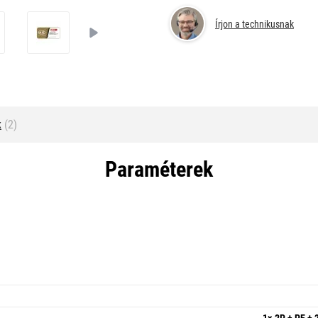
Írjon a technikusnak
k
(2)
Paraméterek
1× 2P + PE + 