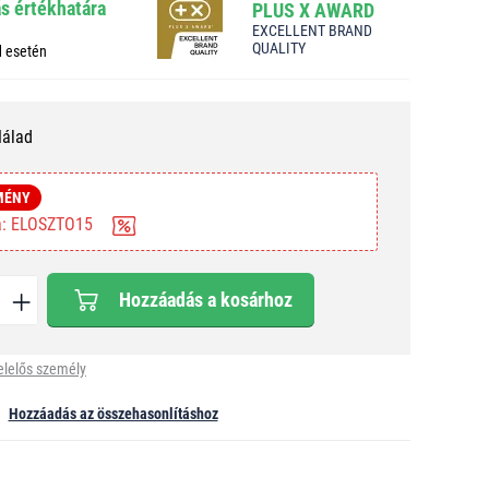
ás értékhatára
PLUS X AWARD
EXCELLENT BRAND
QUALITY
d esetén
Nálad
MÉNY
ba: ELOSZTO15
Hozzáadás a kosárhoz
elelős személy
Hozzáadás az összehasonlításhoz