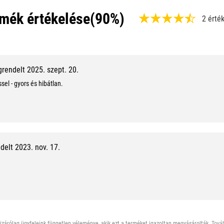
mék értékelése
(90%)
2 érté
,
9
0
rendelt 2025. szept. 20.
%
el - gyors és hibátlan.
,
9
/
1
elt 2023. nov. 17.
0
zárólag ügyfeleink független véleménye, akik ezt a terméket igazoltan megvásárolták.
Továb