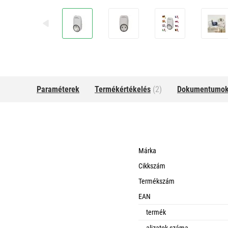
Paraméterek
Termékértékelés
(2)
Dokumentumo
Márka
Cikkszám
Termékszám
EAN
termék
aljzatok száma