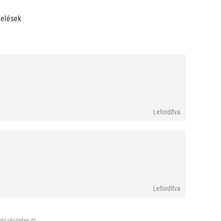
kelések
Lefordítva
Lefordítva
bi részletek itt.