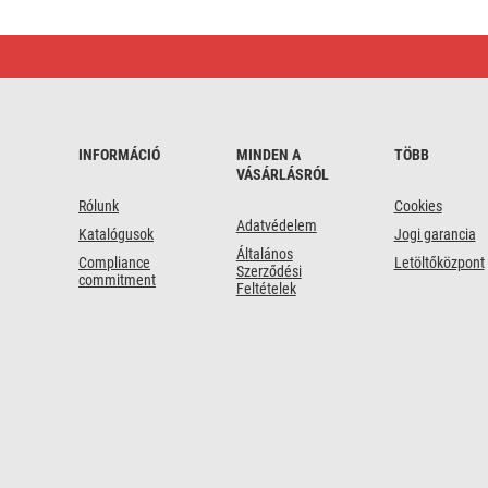
EMOS
Aljzat
2xUSB
SCHUKO,
fehér
INFORMÁCIÓ
MINDEN A
TÖBB
VÁSÁRLÁSRÓL
Rólunk
Cookies
Adatvédelem
Katalógusok
Jogi garancia
Általános
Compliance
Letöltőközpont
Szerződési
commitment
Feltételek