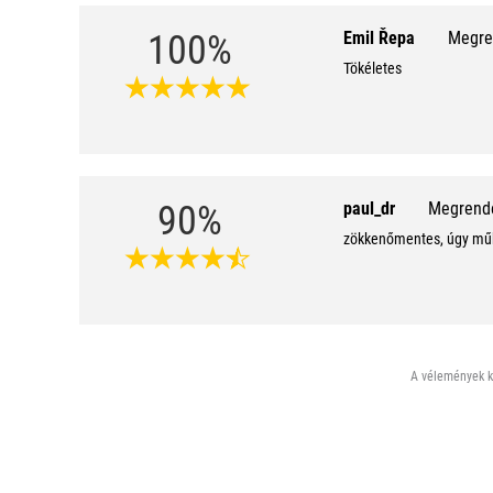
100%
Emil Řepa
Megren
Tökéletes
90%
paul_dr
Megrende
zökkenőmentes, úgy műk
A vélemények ki