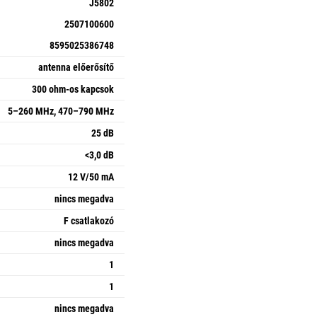
J5802
2507100600
8595025386748
antenna előerősítő
300 ohm-os kapcsok
5–260 MHz, 470–790 MHz
25 dB
<3,0 dB
12 V/50 mA
nincs megadva
F csatlakozó
nincs megadva
1
1
nincs megadva