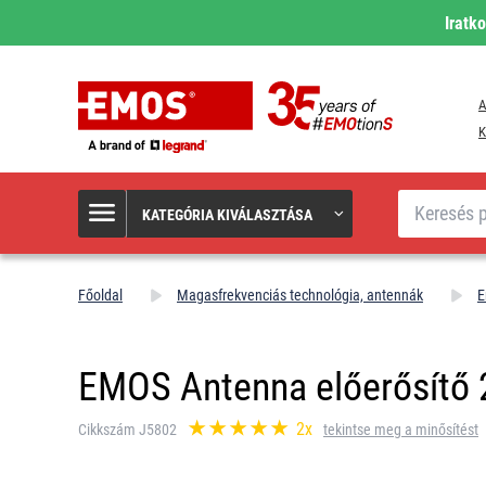
Iratk
A
K
Keresés
KATEGÓRIA KIVÁLASZTÁSA
Főoldal
Magasfrekvenciás technológia, antennák
E
EMOS Antenna előerősítő
2x
Cikkszám J5802
tekintse meg a minősítést