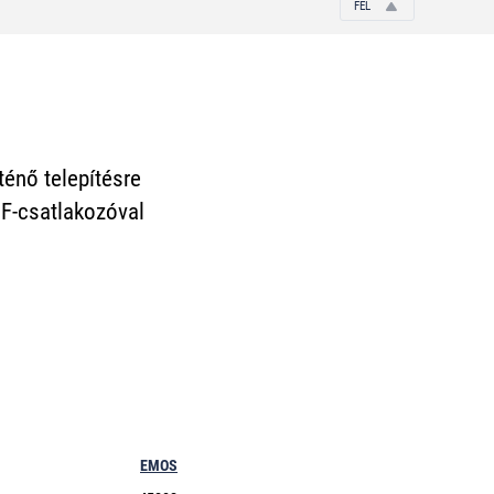
FEL
énő telepítésre
 F-csatlakozóval
EMOS