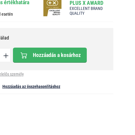
ás értékhatára
PLUS X AWARD
EXCELLENT BRAND
QUALITY
d esetén
Nálad
Hozzáadás a kosárhoz
elelős személy
Hozzáadás az összehasonlításhoz