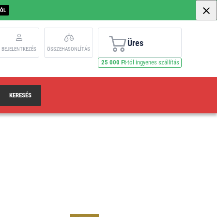
BÓL
Üres
BEJELENTKEZÉS
ÖSSZEHASONLÍTÁS
25 000 Ft
-tól ingyenes szállítás
KERESÉS