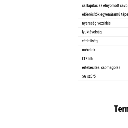
csillapítás az elnyomott sáv
előerősítők egyenáramú tápe
nyereség vezérlés
lyuktávolság
védettség
méretek
LTE filtr
értékesítési csomagolás
5G szűrő
Ter