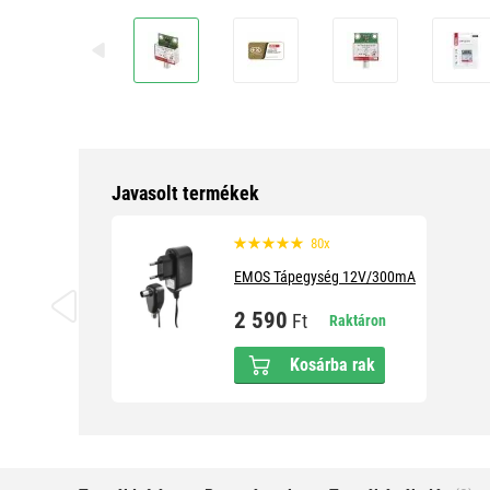
Javasolt termékek
80x
EMOS Tápegység 12V/300mA
2 590
Ft
Raktáron
Kosárba rak