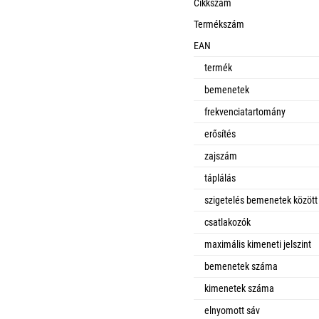
Cikkszám
Termékszám
EAN
termék
bemenetek
frekvenciatartomány
erősítés
zajszám
táplálás
szigetelés bemenetek között
csatlakozók
maximális kimeneti jelszint
bemenetek száma
kimenetek száma
elnyomott sáv