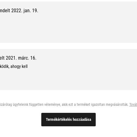
0
delt 2022. jan. 19.
0
%
,
1
0
lt 2021. márc. 16.
ödik, ahogy kell
/
1
0
zárólag ügyfeleink független véleménye, akik ezt a terméket igazoltan megvásárolták.
Továb
Termékértékelés hozzáadása