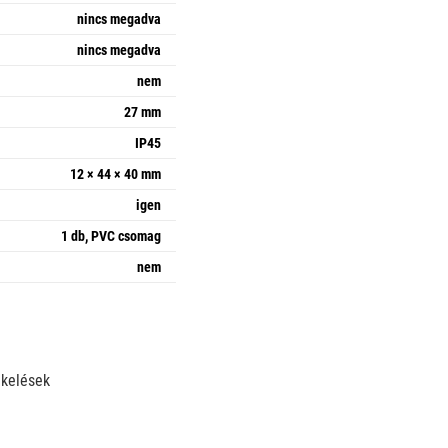
nincs megadva
nincs megadva
nem
27 mm
IP45
12 × 44 × 40 mm
igen
1 db, PVC csomag
nem
ékelések