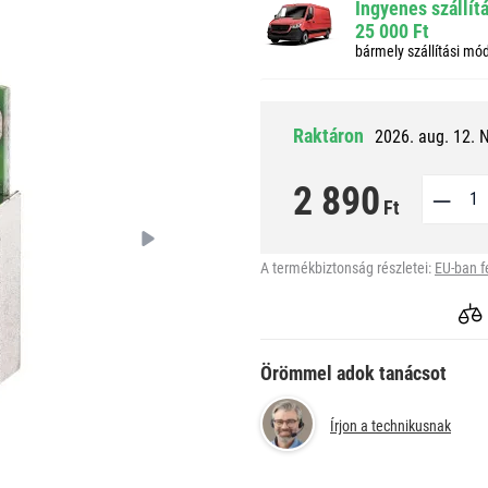
Ingyenes szállít
25 000 Ft
bármely szállítási mó
Raktáron
2026. aug. 12. 
2 890
Ft
A termékbiztonság részletei:
EU-ban f
Örömmel adok tanácsot
Írjon a technikusnak