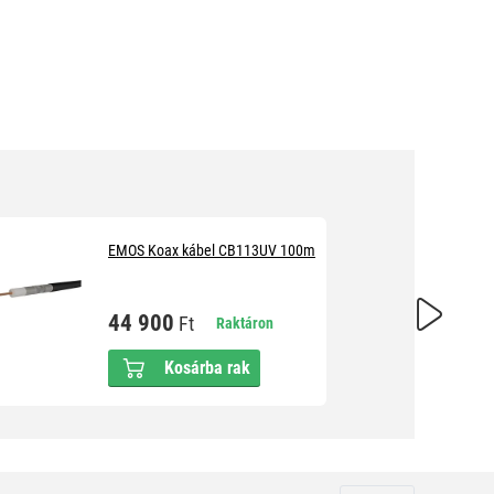
EMOS Koax kábel CB113UV 100m
44 900
Ft
Raktáron
Kosárba rak