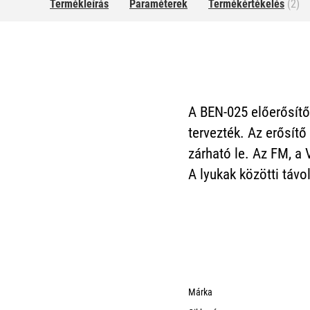
Termékleírás
Paraméterek
Termékértékelés
(2)
A BEN-025 előerősítő
tervezték. Az erősít
zárható le. Az FM, a
A lyukak közötti táv
Márka