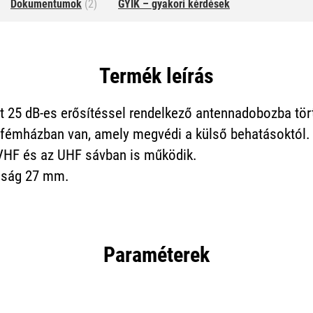
Dokumentumok
(2)
GYIK – gyakori kérdések
Termék leírás
t 25 dB-es erősítéssel rendelkező antennadobozba tört
ő fémházban van, amely megvédi a külső behatásoktól.
 VHF és az UHF sávban is működik.
olság 27 mm.
Paraméterek