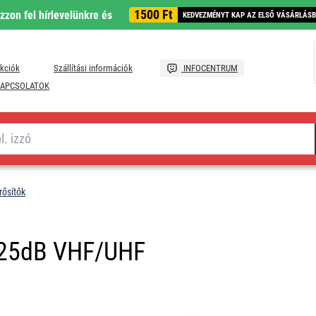
1500 Ft
ozzon fel hírlevelünkre és
KEDVEZMÉNYT KAP AZ ELSŐ VÁSÁRLÁS
kciók
Szállítási információk
INFOCENTRUM
APCSOLATOK
rősítők
 25dB VHF/UHF