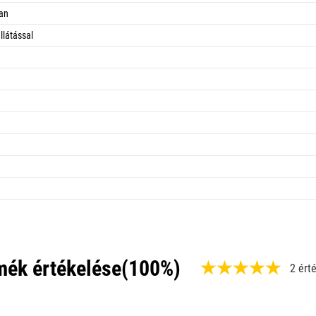
ban
llátással
mék értékelése
(100%)
2 ért
,
1