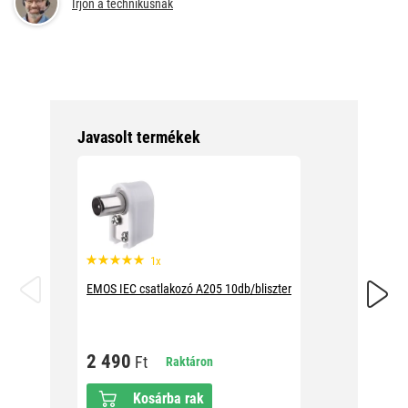
Írjon a technikusnak
Javasolt termékek
1x
EMOS IE
EMOS IEC csatlakozó A205 10db/bliszter
2 49
2 490
Ft
Raktáron
Kosárba rak