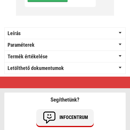
Leírás
Paraméterek
Termék értékelése
Letölthető dokumentumok
EMOS
Antenna
elosztó
EU
2501/D194
Segíthetünk?
INFOCENTRUM