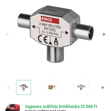
Ingyenes szállítás értékhatára 25 000 Ft
bármely szállítási mód esetén