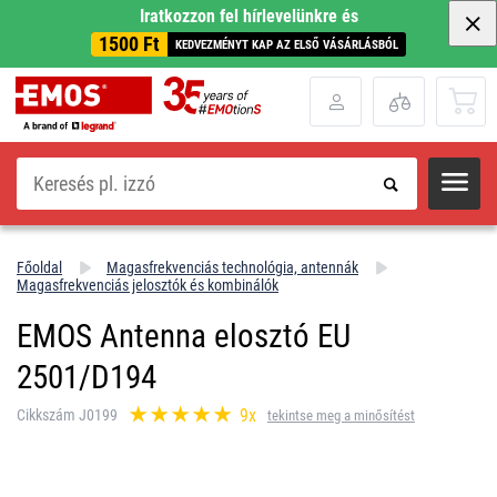
Iratkozzon fel hírlevelünkre és
1500 Ft
KEDVEZMÉNYT KAP AZ ELSŐ VÁSÁRLÁSBÓL
Keresés
Főoldal
Magasfrekvenciás technológia, antennák
Magasfrekvenciás jelosztók és kombinálók
EMOS Antenna elosztó EU
2501/D194
9x
Cikkszám J0199
tekintse meg a minősítést