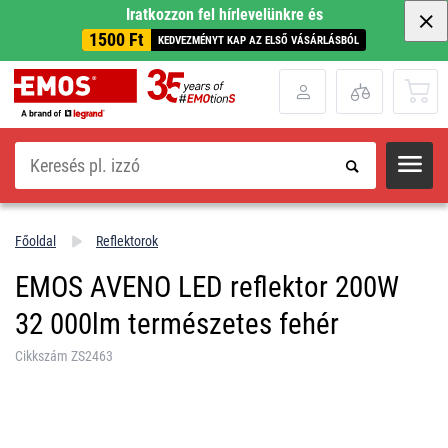
Iratkozzon fel hírlevelünkre és
1500 Ft
KEDVEZMÉNYT KAP AZ ELSŐ VÁSÁRLÁSBÓL
Keresés
Főoldal
Reflektorok
EMOS AVENO LED reflektor 200W
32 000lm természetes fehér
Cikkszám ZS2463