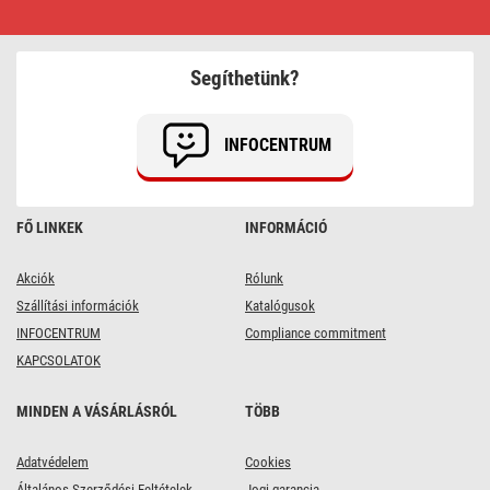
AVENO
LED
reflektor
200W
Segíthetünk?
32
000lm
természetes
fehér
INFOCENTRUM
FŐ LINKEK
INFORMÁCIÓ
Akciók
Rólunk
Szállítási információk
Katalógusok
INFOCENTRUM
Compliance commitment
KAPCSOLATOK
MINDEN A VÁSÁRLÁSRÓL
TÖBB
Adatvédelem
Cookies
Általános Szerződési Feltételek
Jogi garancia