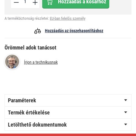
Hozzáadás a kosárhoz
A termékbiztonság részletei:
EU-ban felelős személy
Hozzáadás az összehasonlításhoz
Örömmel adok tanácsot
Írjon a technikusnak
Paraméterek
Termék értékelése
Letölthető dokumentumok
EMOS