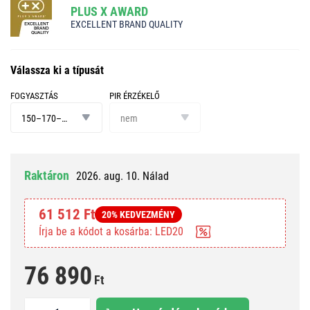
PLUS X AWARD
EXCELLENT BRAND QUALITY
Válassza ki a típusát
FOGYASZTÁS
PIR ÉRZÉKELŐ
fogyasztás
PIR
érzékelő
150–170–200 W
nem
Raktáron
2026. aug. 10. Nálad
61 512 Ft
20% KEDVEZMÉNY
Írja be a kódot a kosárba: LED20
76 890
Ft