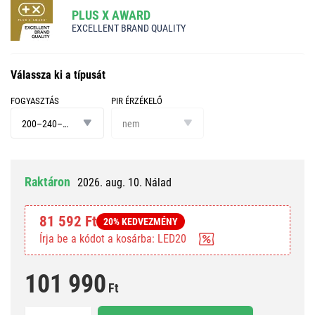
PLUS X AWARD
EXCELLENT BRAND QUALITY
Válassza ki a típusát
FOGYASZTÁS
PIR ÉRZÉKELŐ
fogyasztás
PIR
érzékelő
200–240–300 W
nem
Raktáron
2026. aug. 10. Nálad
81 592 Ft
20% KEDVEZMÉNY
Írja be a kódot a kosárba: LED20
101 990
Ft