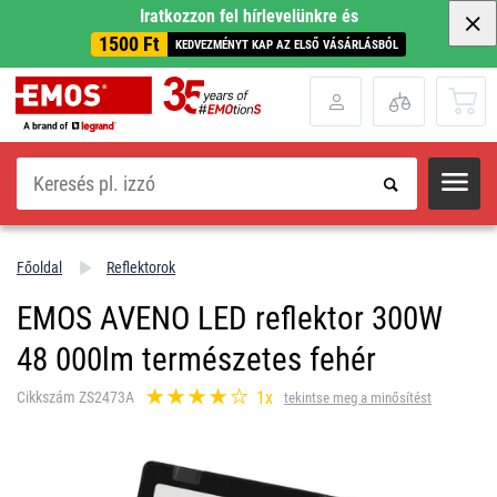
Iratkozzon fel hírlevelünkre és
1500 Ft
KEDVEZMÉNYT KAP AZ ELSŐ VÁSÁRLÁSBÓL
Keresés
Főoldal
Reflektorok
EMOS AVENO LED reflektor 300W
48 000lm természetes fehér
1x
Cikkszám ZS2473A
tekintse meg a minősítést