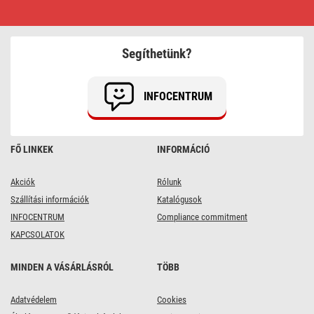
EMOS
AVENO
LED
reflektor
300W
Segíthetünk?
48
000lm
természetes
fehér
INFOCENTRUM
FŐ LINKEK
INFORMÁCIÓ
Akciók
Rólunk
Szállítási információk
Katalógusok
INFOCENTRUM
Compliance commitment
KAPCSOLATOK
MINDEN A VÁSÁRLÁSRÓL
TÖBB
Adatvédelem
Cookies