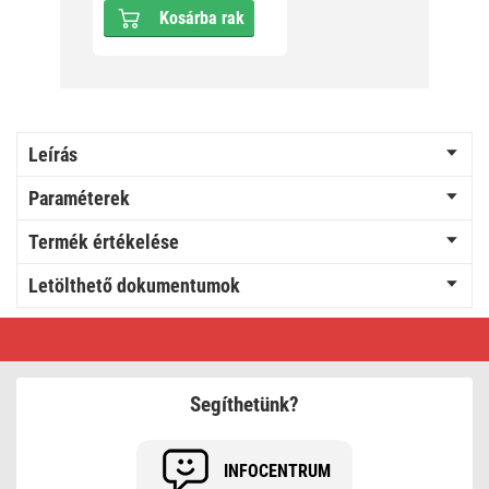
Kosárba rak
Leírás
Paraméterek
Termék értékelése
Letölthető dokumentumok
EMOS
COB
LED
kempinglámpa
330lm
Segíthetünk?
INFOCENTRUM