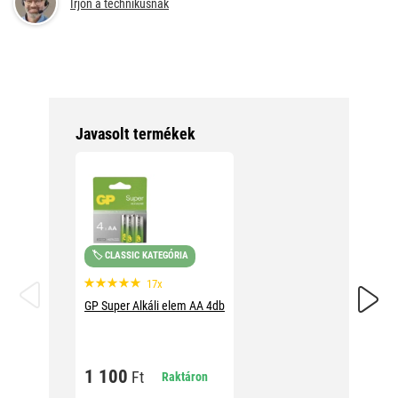
Írjon a technikusnak
Javasolt termékek
🏷️ CLASSIC KATEGÓRIA
GP Supe
17x
GP Super Alkáli elem AA 4db
2 39
1 100
Ft
Raktáron