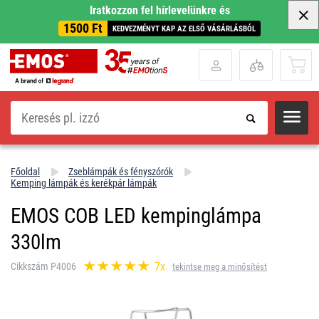
Iratkozzon fel hírlevelünkre és
1500 Ft
KEDVEZMÉNYT KAP AZ ELSŐ VÁSÁRLÁSBÓL
Keresés
Főoldal
Zseblámpák és fényszórók
Kemping lámpák és kerékpár lámpák
EMOS COB LED kempinglámpa
330lm
7x
Cikkszám P4006
tekintse meg a minősítést