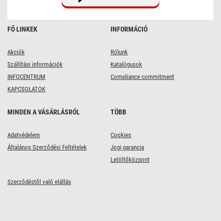
FŐ LINKEK
INFORMÁCIÓ
Akciók
Rólunk
Szállítási információk
Katalógusok
INFOCENTRUM
Compliance commitment
KAPCSOLATOK
MINDEN A VÁSÁRLÁSRÓL
TÖBB
Adatvédelem
Cookies
Általános Szerződési Feltételek
Jogi garancia
Letöltőközpont
Szerződéstől való elállás