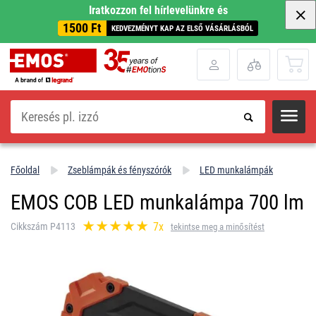
Iratkozzon fel hírlevelünkre és
1500 Ft
KEDVEZMÉNYT KAP AZ ELSŐ VÁSÁRLÁSBÓL
Keresés
Főoldal
Zseblámpák és fényszórók
LED munkalámpák
EMOS COB LED munkalámpa 700 lm
7x
Cikkszám P4113
tekintse meg a minősítést