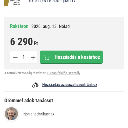
EXCELLENT BRAND QUALITY
Raktáron
2026. aug. 13. Nálad
6 290
Ft
Hozzáadás a kosárhoz
A termékbiztonság részletei:
EU-ban felelős személy
Hozzáadás az összehasonlításhoz
Örömmel adok tanácsot
Írjon a technikusnak