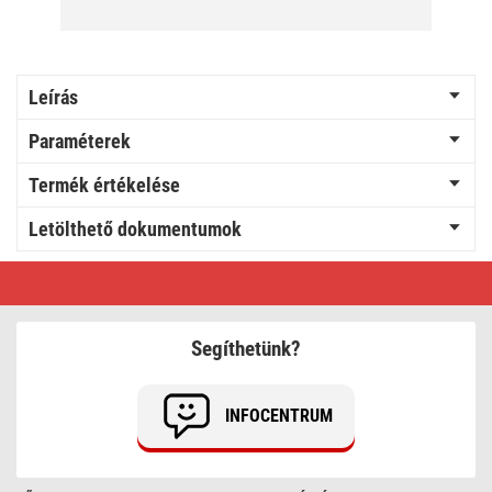
Leírás
Paraméterek
Termék értékelése
Letölthető dokumentumok
EMOS
COB
LED
munkalámpa
700
Segíthetünk?
lm
INFOCENTRUM