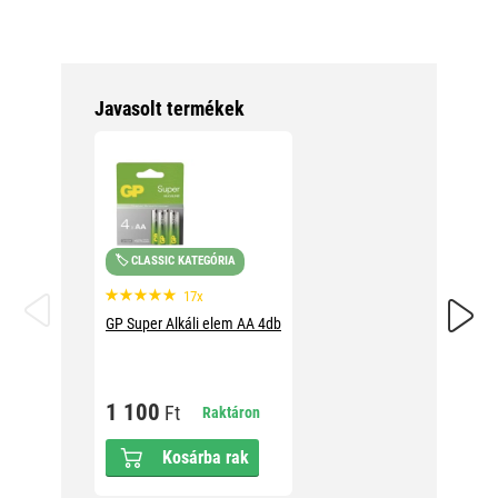
Javasolt termékek
🏷️ CLASSIC KATEGÓRIA
👍 ARA
17x
GP Super Alkáli elem AA 4db
GP Ultra
1 100
1 69
Ft
Raktáron
Kosárba rak