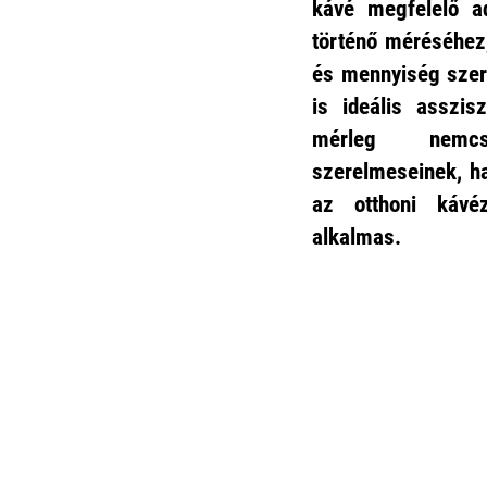
kávé megfelelő ad
történő
méréséhez
és mennyiség szer
is ideális asszis
mérleg nemc
szerelmeseinek, h
az otthoni kávé
alkalmas.