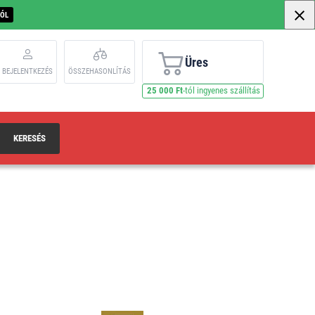
BÓL
Üres
BEJELENTKEZÉS
ÖSSZEHASONLÍTÁS
25 000 Ft
-tól ingyenes szállítás
KERESÉS