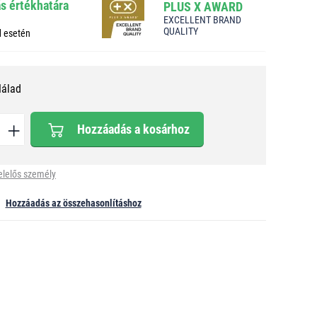
ás értékhatára
PLUS X AWARD
EXCELLENT BRAND
QUALITY
d esetén
Nálad
Hozzáadás a kosárhoz
elelős személy
Hozzáadás az összehasonlításhoz