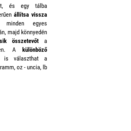
t, és egy tálba
zerűen
állítsa vissza
minden egyes
án, majd könnyedén
ik összetevőt
a
lően. A
különböző
is választhat a
gramm, oz - uncia, lb