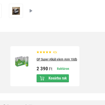
42x
GP Super Alkáli elem AAA 10db
2 390
Ft
Raktáron
Kosárba rak