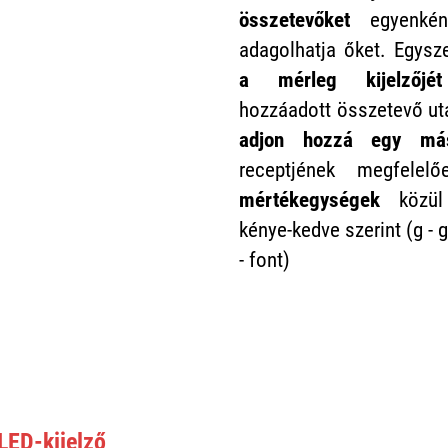
összetevőket
egyenkén
adagolhatja őket. Egys
a mérleg kijelzőjét
hozzáadott összetevő ut
adjon hozzá egy más
receptjének megfele
mértékegységek
közül 
kénye-kedve szerint (g - 
- font)
 LED-kijelző