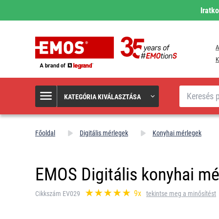
Iratk
A
K
Keresés
KATEGÓRIA KIVÁLASZTÁSA
Főoldal
Digitális mérlegek
Konyhai mérlegek
EMOS Digitális konyhai m
9x
Cikkszám EV029
tekintse meg a minősítést