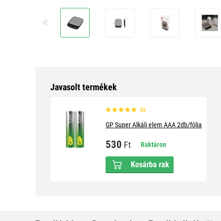
Javasolt termékek
8x
GP Super Alkáli elem AAA 2db/fólia
530
Ft
Raktáron
Kosárba rak