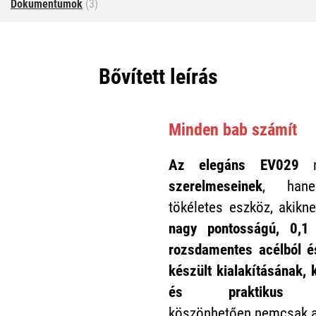
Dokumentumok
(3)
Bővített leírás
Minden bab számít
Az elegáns EV029
n
szerelmeseinek
, han
tökéletes eszköz, akikn
nagy pontosságú, 0,1
rozsdamentes acélból 
készült kialakításának,
és praktikus ak
köszönhetően nemcsak a