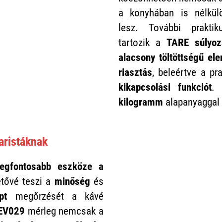
a konyhában is nélkülö
lesz. További prakti
tartozik a
TARE súlyoz
alacsony töltöttségű ele
riasztás
, beleértve a pr
kikapcsolási funkciót
.
kilogramm
alapanyaggal 
aristáknak
legfontosabb eszköze a
etővé teszi a
minőség
és
pt
megőrzését a kávé
EV029
mérleg nemcsak a