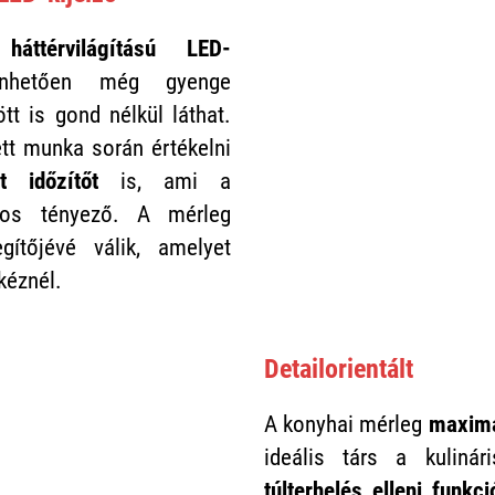
háttérvilágítású LED-
hetően még gyenge
tt is gond nélkül láthat.
tt munka során értékelni
tt időzítőt
is, ami a
tos tényező. A mérleg
gítőjévé válik, amelyet
kéznél.
Detailorientált
A konyhai mérleg
maximá
ideális társ a kulinár
túlterhelés elleni funkc