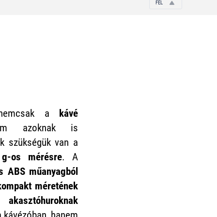
FEL
emcsak a
kávé
em azoknak is
ek szükségük van a
 g-os mérésre
. A
és ABS műanyagból
 kompakt méretének
asztóhuroknak
 kávézóban, hanem