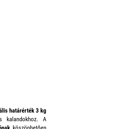
lis határérték 3 kg
is kalandokhoz. A
iónak
köszönhetően