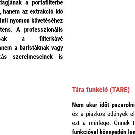
agjának a portafilterbe
, hanem az extrakció idő
inti nyomon követéséhez
ztens. A professzionális
sak a filterkávé
anem a baristáknak vagy
zás szerelmeseinek is
Tára funkció (TARE)
Nem akar időt pazarolni
és a piszkos edények el
ezt a mérleget Önnek t
funkcióval könnyedén le