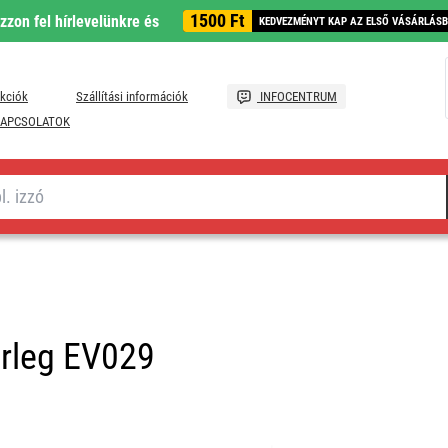
1500 Ft
ozzon fel hírlevelünkre és
KEDVEZMÉNYT KAP AZ ELSŐ VÁSÁRLÁS
kciók
Szállítási információk
INFOCENTRUM
APCSOLATOK
érleg EV029