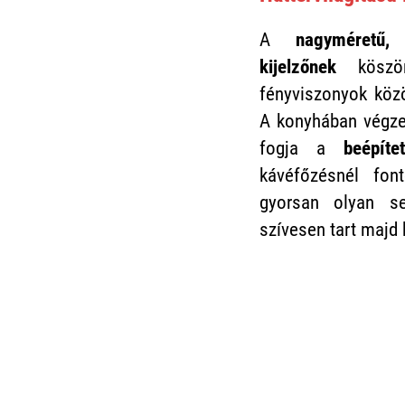
A
nagyméretű, 
kijelzőnek
köszön
fényviszonyok közö
A konyhában végze
fogja a
beépíte
kávéfőzésnél fon
gyorsan olyan se
szívesen tart majd 