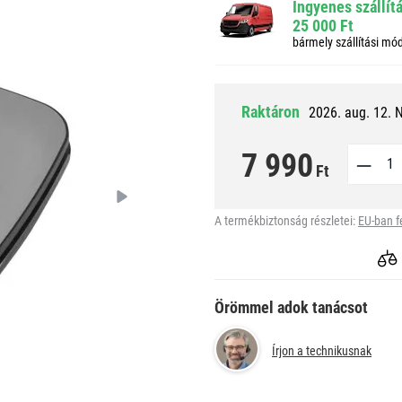
Ingyenes szállít
25 000 Ft
bármely szállítási mó
Raktáron
2026. aug. 12. 
7 990
Ft
A termékbiztonság részletei:
EU-ban f
Örömmel adok tanácsot
Írjon a technikusnak