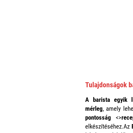
Tulajdonságok b
A barista egyik 
mérleg
, amely leh
pontosság
<>
rece
elkészítéséhez.Az