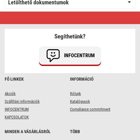
Letölthető dokumentumok
EMOS
DORI
LED
mennyezeti
lámpa
Segíthetünk?
24,5W
2450lm
IP54
term.
INFOCENTRUM
fehér
FŐ LINKEK
INFORMÁCIÓ
Akciók
Rólunk
Szállítási információk
Katalógusok
INFOCENTRUM
Compliance commitment
KAPCSOLATOK
MINDEN A VÁSÁRLÁSRÓL
TÖBB