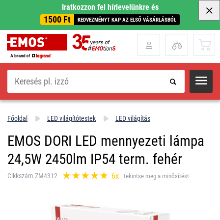
Iratkozzon fel hírlevelünkre és
1500 Ft
KEDVEZMÉNYT KAP AZ ELSŐ VÁSÁRLÁSBÓL
Keresés
Főoldal
LED világítótestek
LED világítás
EMOS DORI LED mennyezeti lámpa
24,5W 2450lm IP54 term. fehér
6x
Cikkszám ZM4312
tekintse meg a minősítést
.