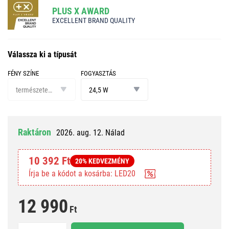
PLUS X AWARD
EXCELLENT BRAND QUALITY
Válassza ki a típusát
FÉNY SZÍNE
FOGYASZTÁS
fény
fogyasztás
színe
természetes fehér
24,5 W
Raktáron
2026. aug. 12. Nálad
10 392 Ft
20% KEDVEZMÉNY
Írja be a kódot a kosárba: LED20
12 990
Ft