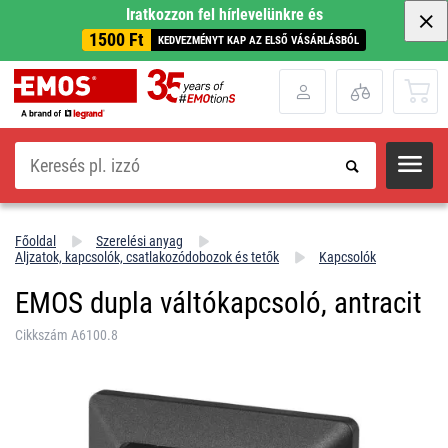
Iratkozzon fel hírlevelünkre és
1500 Ft
KEDVEZMÉNYT KAP AZ ELSŐ VÁSÁRLÁSBÓL
Keresés
Főoldal
Szerelési anyag
Aljzatok, kapcsolók, csatlakozódobozok és tetők
Kapcsolók
EMOS dupla váltókapcsoló, antracit
Cikkszám A6100.8