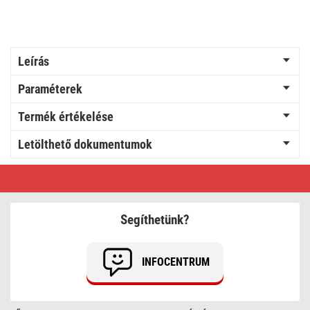
Leírás
Paraméterek
Termék értékelése
Letölthető dokumentumok
EMOS
dupla
váltókapcsoló,
antracit
Segíthetünk?
INFOCENTRUM