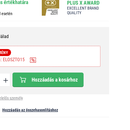
ás értékhatára
PLUS X AWARD
EXCELLENT BRAND
QUALITY
d esetén
Nálad
MÉNY
ba: ELOSZTO15
Hozzáadás a kosárhoz
elelős személy
Hozzáadás az összehasonlításhoz