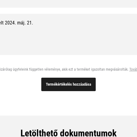
t 2024. máj. 21.
zárólag ügyfeleink független véleménye, akik ezt a terméket igazoltan megvásárolták.
Továb
Termékértékelés hozzáadása
Letölthető dokumentumok