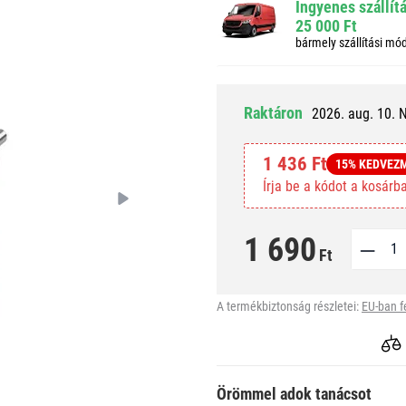
Ingyenes szállít
25 000 Ft
bármely szállítási mó
Raktáron
2026. aug. 10. 
1 436 Ft
15% KEDVEZ
Írja be a kódot a kosár
1 690
Ft
A termékbiztonság részletei:
EU-ban f
Örömmel adok tanácsot