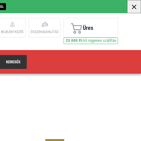
BÓL
Üres
BEJELENTKEZÉS
ÖSSZEHASONLÍTÁS
25 000 Ft
-tól ingyenes szállítás
KERESÉS