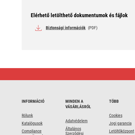
Elérhető letölthető dokumentumok és fájlok
Biztonsági információk
(PDF)
EMOS
Elosztó
2
aljzat
INFORMÁCIÓ
MINDEN A
TÖBB
VÁSÁRLÁSRÓL
Rólunk
Cookies
Adatvédelem
Katalógusok
Jogi garancia
Általános
Compliance
Letöltőközpont
Szerződési