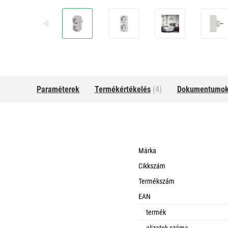
Paraméterek
Termékértékelés
(4)
Dokumentumo
Márka
Cikkszám
Termékszám
EAN
termék
aljzatok száma