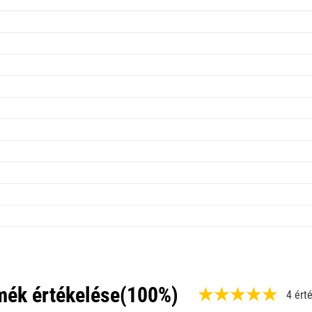
mék értékelése
(100%)
4 ért
,