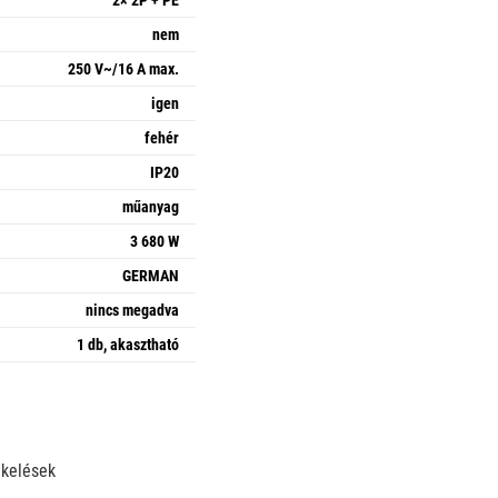
nem
250 V~/16 A max.
igen
fehér
IP20
műanyag
3 680 W
GERMAN
nincs megadva
1 db, akasztható
ékelések