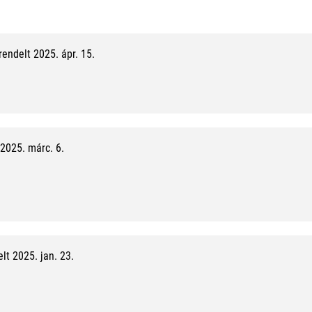
1
0
endelt 2025. ápr. 15.
0
%
,
1
2025. márc. 6.
0
/
1
0
t 2025. jan. 23.