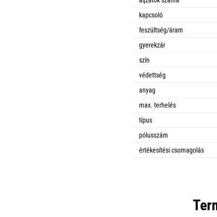
kapcsoló
feszültség/áram
gyerekzár
szín
védettség
anyag
max. terhelés
típus
pólusszám
értékesítési csomagolás
Ter