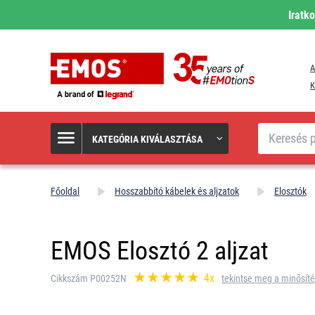
Iratk
A
K
Keresés
KATEGÓRIA KIVÁLASZTÁSA
Főoldal
Hosszabbító kábelek és aljzatok
Elosztók
EMOS Elosztó 2 aljzat
4x
Cikkszám P00252N
tekintse meg a minősíté