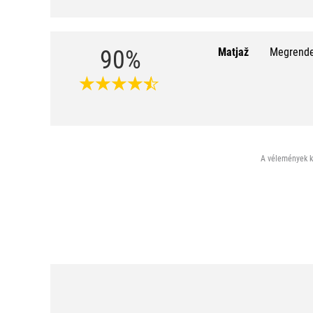
90%
Matjaž
Megrendel
A vélemények ki