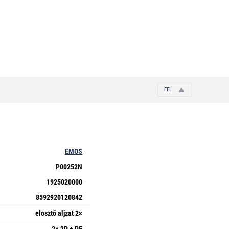
FEL
EMOS
P00252N
1925020000
8592920120842
elosztó aljzat 2×
2× 2P + PE