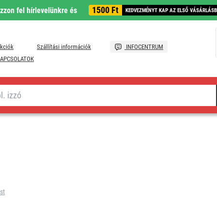
1500 Ft
ozzon fel hírlevelünkre és
KEDVEZMÉNYT KAP AZ ELSŐ VÁSÁRLÁS
kciók
Szállítási információk
INFOCENTRUM
APCSOLATOK
st