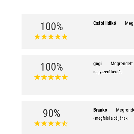
100%
Csábi Ildikó
Megr
100%
gogi
Megrendelt 
nagyszerű kérdés
90%
Branko
Megrendel
- megfelel a céljának