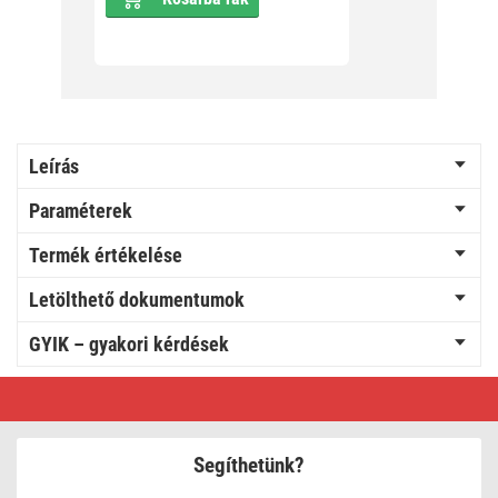
Leírás
Paraméterek
Termék értékelése
Letölthető dokumentumok
GYIK – gyakori kérdések
EMOS
Elosztó
3
aljzat
kapcsolható
Segíthetünk?