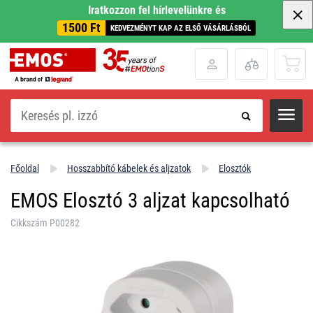
Iratkozzon fel hírlevelünkre és
1500 Ft
KEDVEZMÉNYT KAP AZ ELSŐ VÁSÁRLÁSBÓL
Keresés
Főoldal
Hosszabbító kábelek és aljzatok
Elosztók
EMOS Elosztó 3 aljzat kapcsolható
Cikkszám P00282