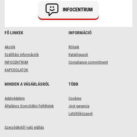
INFOCENTRUM
FŐ LINKEK
INFORMÁCIÓ
Akciók
Rólunk
Szállítási információk
Katalógusok
INFOCENTRUM
Compliance commitment
KAPCSOLATOK
MINDEN A VÁSÁRLÁSRÓL
TÖBB
Adatvédelem
Cookies
Általános Szerződési Feltételek
Jogi garancia
Letöltőközpont
Szerződéstől való elállás