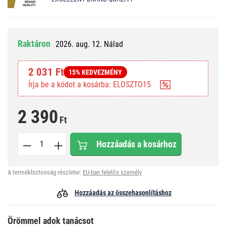
Raktáron
2026. aug. 12. Nálad
2 031 Ft
15% KEDVEZMÉNY
Írja be a kódot a kosárba: ELOSZTO15
2 390
Ft
Hozzáadás a kosárhoz
A termékbiztonság részletei:
EU-ban felelős személy
Hozzáadás az összehasonlításhoz
Örömmel adok tanácsot