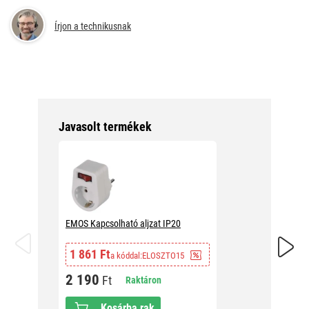
Írjon a technikusnak
Javasolt termékek
EMOS Kapcsolható aljzat IP20
EMOS El
1 861 Ft
a kóddal:
ELOSZTO15
1 266
2 190
Ft
Raktáron
1 49
Kosárba rak