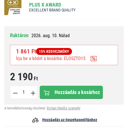
PLUS X AWARD
EXCELLENT BRAND QUALITY
Raktáron
2026. aug. 10. Nálad
1 861 Ft
15% KEDVEZMÉNY
Írja be a kódot a kosárba: ELOSZTO15
2 190
Ft
Hozzáadás a kosárhoz
A termékbiztonság részletei:
EU-ban felelős személy
Hozzáadás az összehasonlításhoz