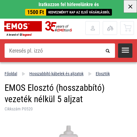
Iratkozzon fel hírlevelünkre és
1500 Ft
KEDVEZMÉNYT KAP AZ ELSŐ VÁSÁRLÁSBÓL
Keresés
Főoldal
Hosszabbító kábelek és aljzatok
Elosztók
EMOS Elosztó (hosszabbító)
vezeték nélkül 5 aljzat
Cikkszám P0520