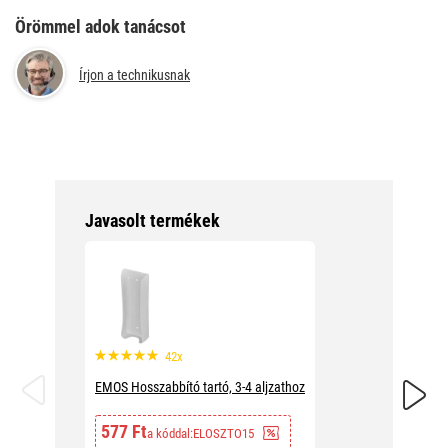
Örömmel adok tanácsot
Írjon a technikusnak
Javasolt termékek
42x
EMOS Hosszabbító tartó, 3-4 aljzathoz
EMOS Sz
577 Ft
1 861
a kóddal:
ELOSZTO15