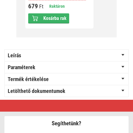
679
2 19
Ft
Raktáron
Kosárba rak
Leírás
Paraméterek
Termék értékelése
Letölthető dokumentumok
EMOS
Elosztó
(hosszabbító)
vezeték
nélkül
Segíthetünk?
5
aljzat