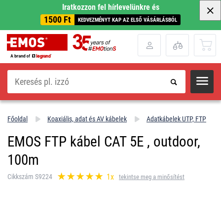
Iratkozzon fel hírlevelünkre és
1500 Ft
KEDVEZMÉNYT KAP AZ ELSŐ VÁSÁRLÁSBÓL
Keresés
Főoldal
Koaxiális, adat és AV kábelek
Adatkábelek UTP, FTP
EMOS FTP kábel CAT 5E , outdoor,
100m
1x
Cikkszám S9224
tekintse meg a minősítést