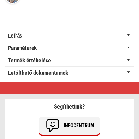
Leírás
Paraméterek
Termék értékelése
Letölthető dokumentumok
EMOS
FTP
kábel
CAT
5E
Segíthetünk?
,
outdoor,
100m
INFOCENTRUM