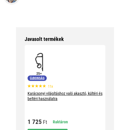
Javasolt termékek
ÚJDONSÁG
11x
Karácsonyi világításhoz való akasztó, kültéri és
beltéri használatra
1 725
Ft
Raktáron