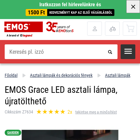
Iratkozzon fel hírlevelünkre és
1500 Ft
KEDVEZMÉNYT KAP AZ ELSŐ VÁSÁRLÁSBÓL
Keresés
Főoldal
Asztali lámpák és dekorációs fények
Asztali lámpák
EMOS Grace LED asztali lámpa,
újratölthető
2x
Cikkszám Z7634
tekintse meg a minősítést
GARDEN