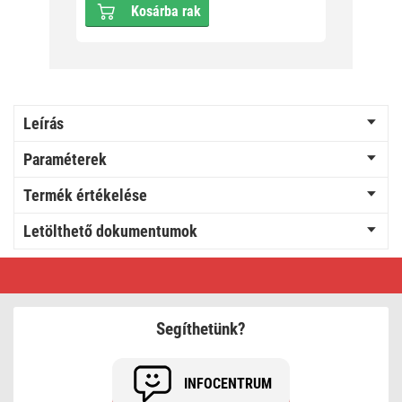
Kosárba rak
Leírás
Paraméterek
Termék értékelése
Letölthető dokumentumok
EMOS
Grace
LED
asztali
lámpa,
Segíthetünk?
újratölthető
INFOCENTRUM