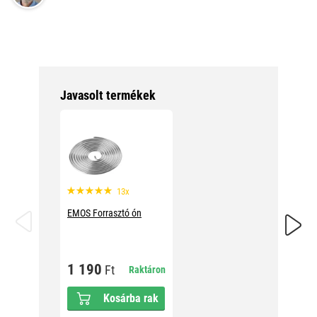
Javasolt termékek
13x
EMOS Forrasztó ón
EMOS Fo
1 190
899
Ft
F
Raktáron
Kosárba rak