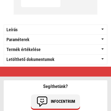
Leírás
Paraméterek
Termék értékelése
Letölthető dokumentumok
EMOS
Hangfalkábel
2*0.75mm
piros/fekete
Segíthetünk?
INFOCENTRUM