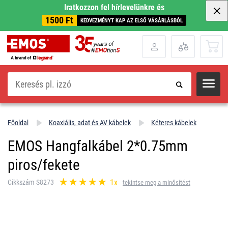
Iratkozzon fel hírlevelünkre és
1500 Ft
KEDVEZMÉNYT KAP AZ ELSŐ VÁSÁRLÁSBÓL
Keresés
Főoldal
Koaxiális, adat és AV kábelek
Kéteres kábelek
EMOS Hangfalkábel 2*0.75mm
piros/fekete
1x
Cikkszám S8273
tekintse meg a minősítést