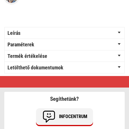
Leírás
Paraméterek
Termék értékelése
Letölthető dokumentumok
EMOS
Hő-
és
nedvességmérő
E0114N
Segíthetünk?
INFOCENTRUM