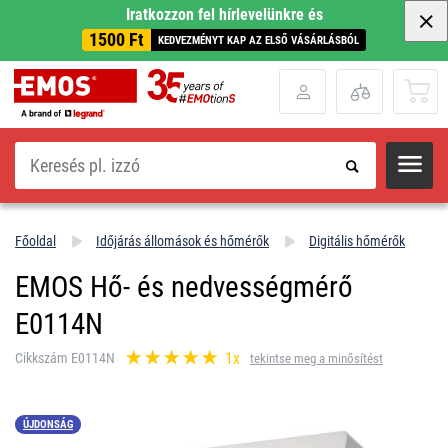
Iratkozzon fel hírlevelünkre és
1500 Ft
KEDVEZMÉNYT KAP AZ ELSŐ VÁSÁRLÁSBÓL
Keresés
Főoldal
Időjárás állomások és hőmérők
Digitális hőmérők
EMOS Hő- és nedvességmérő
E0114N
1x
Cikkszám E0114N
tekintse meg a minősítést
ÚJDONSÁG