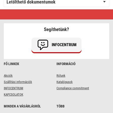
Letölthető dokumentumok
EMOS
INOVO
LED
reflektor
10W
Segíthetünk?
1100lm
IP65
természetes
fehér
INFOCENTRUM
FŐ LINKEK
INFORMÁCIÓ
Akciók
Rólunk
Szállítási információk
Katalógusok
INFOCENTRUM
Compliance commitment
KAPCSOLATOK
MINDEN A VÁSÁRLÁSRÓL
TÖBB