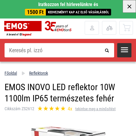
Iratkozzon fel hírlevelünkre és
1500 Ft
KEDVEZMÉNYT KAP AZ ELSŐ VÁSÁRLÁSBÓL
Keresés
Főoldal
Reflektorok
EMOS INOVO LED reflektor 10W
1100lm IP65 természetes fehér
4x
Cikkszám ZS2612
tekintse meg a minősítést