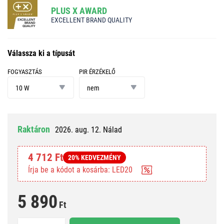
PLUS X AWARD
EXCELLENT BRAND QUALITY
Válassza ki a típusát
FOGYASZTÁS
PIR ÉRZÉKELŐ
fogyasztás
PIR
érzékelő
10 W
nem
Raktáron
2026. aug. 12. Nálad
4 712 Ft
20% KEDVEZMÉNY
Írja be a kódot a kosárba: LED20
5 890
Ft