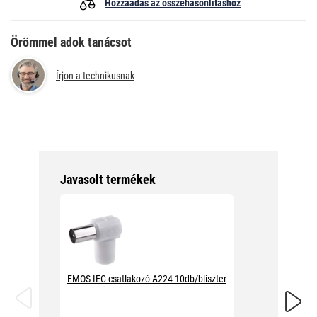
Hozzáadás az összehasonlításhoz
Örömmel adok tanácsot
Írjon a technikusnak
Javasolt termékek
EMOS IEC csatlakozó A224 10db/bliszter
EMOS IE