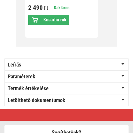
2 490
2 69
Ft
Raktáron
Kosárba rak
Leírás
Paraméterek
Termék értékelése
Letölthető dokumentumok
EMOS
Koax
kábel
CB500
100m
Segíthetünk?