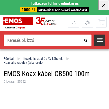
Iratkozzon fel hírlevelünkre és
1500 Ft
KEDVEZMÉNYT KAP AZ ELSŐ VÁSÁRLÁSBÓL
Keresés
Főoldal
Koaxiális, adat és AV kábelek
Koaxiális kábelek (tekercsek)
EMOS Koax kábel CB500 100m
Cikkszám S5252