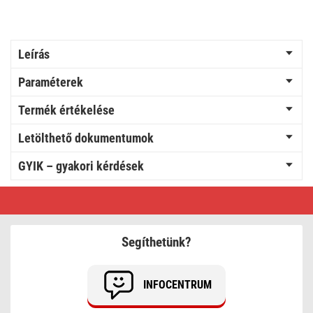
Leírás
Paraméterek
Termék értékelése
Letölthető dokumentumok
GYIK – gyakori kérdések
EMOS
LED
éjjeli
fény
fotoszenzorral
Segíthetünk?
INFOCENTRUM