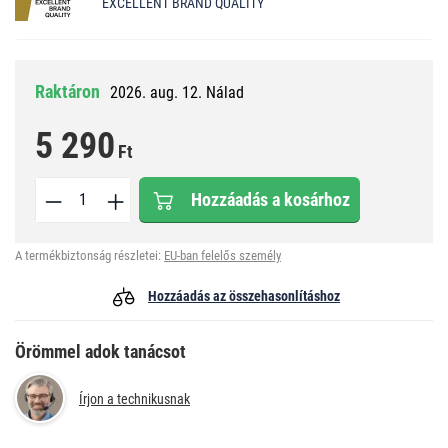
EXCELLENT BRAND QUALITY
Raktáron
2026. aug. 12. Nálad
5 290
Ft
Hozzáadás a kosárhoz
A termékbiztonság részletei:
EU-ban felelős személy
Hozzáadás az összehasonlításhoz
Örömmel adok tanácsot
Írjon a technikusnak