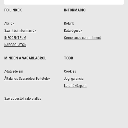
FŐ LINKEK
INFORMÁCIÓ
Akciók
Rólunk
Szállítási információk
Katalógusok
INFOCENTRUM
Compliance commitment
KAPCSOLATOK
MINDEN A VÁSÁRLÁSRÓL
TÖBB
Adatvédelem
Cookies
Általános Szerződési Feltételek
Jogi garancia
Letöltőközpont
Szerződéstől való elállás