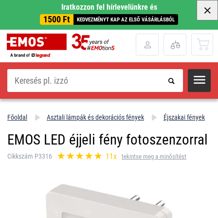
Iratkozzon fel hírlevelünkre és
1500 Ft
KEDVEZMÉNYT KAP AZ ELSŐ VÁSÁRLÁSBÓL
Keresés
Főoldal
Asztali lámpák és dekorációs fények
Éjszakai fények
EMOS LED éjjeli fény fotoszenzorral
11x
Cikkszám P3316
tekintse meg a minősítést