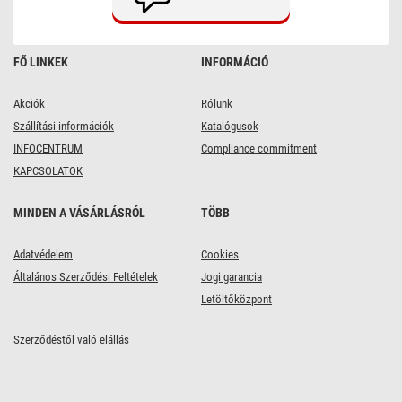
Pol
1000
mAh
/
FŐ LINKEK
INFORMÁCIÓ
3×
AAA
Akciók
Rólunk
Szállítási információk
Katalógusok
INFOCENTRUM
Compliance commitment
KAPCSOLATOK
MINDEN A VÁSÁRLÁSRÓL
TÖBB
Adatvédelem
Cookies
Általános Szerződési Feltételek
Jogi garancia
Letöltőközpont
Szerződéstől való elállás