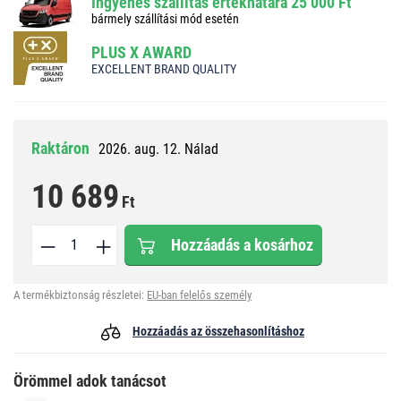
Ingyenes szállítás értékhatára 25 000 Ft
bármely szállítási mód esetén
PLUS X AWARD
EXCELLENT BRAND QUALITY
Raktáron
2026. aug. 12. Nálad
10 689
Ft
Hozzáadás a kosárhoz
A termékbiztonság részletei:
EU-ban felelős személy
Hozzáadás az összehasonlításhoz
Örömmel adok tanácsot