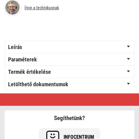
Írjon a technikusnak
Leírás
Paraméterek
Termék értékelése
Letölthető dokumentumok
EMOS
LED
Fejlámpa
tölthető
P3546,
Segíthetünk?
550
lm,
110
m,
INFOCENTRUM
Li-