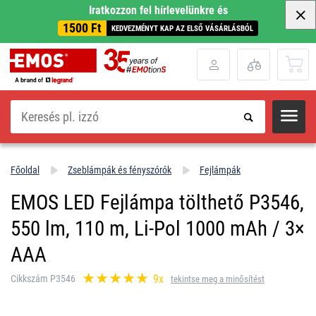
Iratkozzon fel hírlevelünkre és
1500 Ft
KEDVEZMÉNYT KAP AZ ELSŐ VÁSÁRLÁSBÓL
Keresés
Főoldal
Zseblámpák és fényszórók
Fejlámpák
EMOS LED Fejlámpa tölthető P3546,
550 lm, 110 m, Li-Pol 1000 mAh / 3×
AAA
9x
Cikkszám P3546
tekintse meg a minősítést