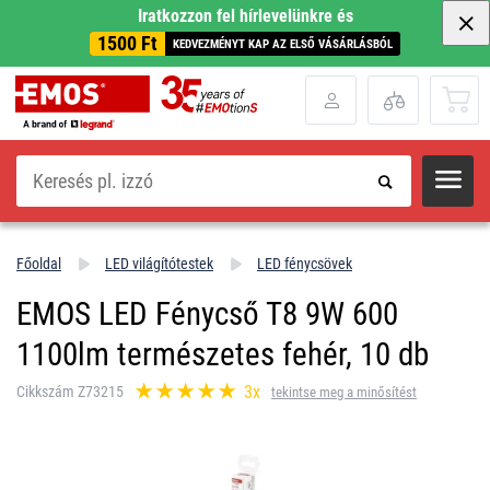
Iratkozzon fel hírlevelünkre és
1500 Ft
KEDVEZMÉNYT KAP AZ ELSŐ VÁSÁRLÁSBÓL
Keresés
Főoldal
LED világítótestek
LED fénycsövek
EMOS LED Fénycső T8 9W 600
1100lm természetes fehér, 10 db
3x
Cikkszám Z73215
tekintse meg a minősítést