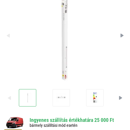
Ingyenes szállítás értékhatára 25 000 Ft
bármely szállítási mód esetén