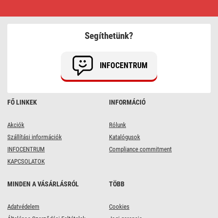
EMOS
LED
Fénycső
T8
9W
Segíthetünk?
600
1100lm
természetes
fehér,
INFOCENTRUM
10
db
FŐ LINKEK
INFORMÁCIÓ
Akciók
Rólunk
Szállítási információk
Katalógusok
INFOCENTRUM
Compliance commitment
KAPCSOLATOK
MINDEN A VÁSÁRLÁSRÓL
TÖBB
Adatvédelem
Cookies