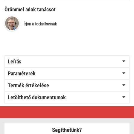
Örömmel adok tanácsot
Írjon a technikusnak
Leírás
Paraméterek
Termék értékelése
Letölthető dokumentumok
EMOS
LED
mennyezeti
lámpa
QARI
Segíthetünk?
20W