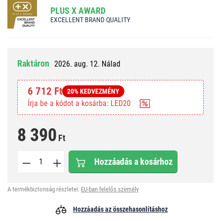
PLUS X AWARD
EXCELLENT BRAND QUALITY
Raktáron
2026. aug. 12. Nálad
6 712 Ft
20% KEDVEZMÉNY
Írja be a kódot a kosárba: LED20
8 390
Ft
Hozzáadás a kosárhoz
A termékbiztonság részletei:
EU-ban felelős személy
Hozzáadás az összehasonlításhoz