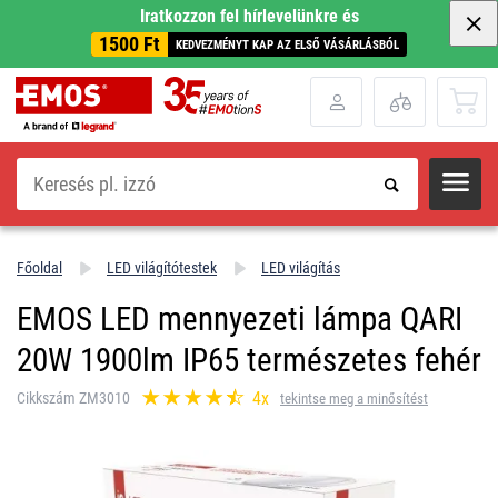
Iratkozzon fel hírlevelünkre és
1500 Ft
KEDVEZMÉNYT KAP AZ ELSŐ VÁSÁRLÁSBÓL
Keresés
Főoldal
LED világítótestek
LED világítás
EMOS LED mennyezeti lámpa QARI
20W 1900lm IP65 természetes fehér
4x
Cikkszám ZM3010
tekintse meg a minősítést
.