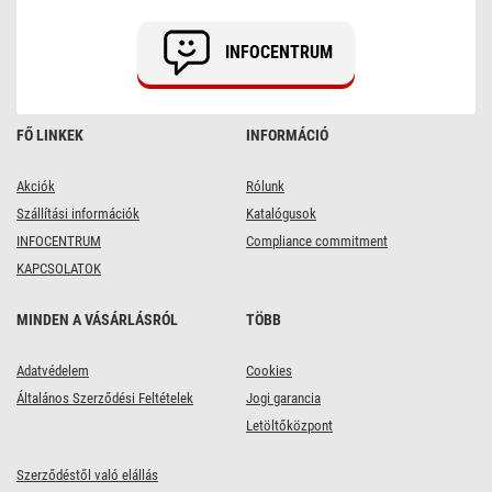
1900lm
IP65
természetes
INFOCENTRUM
fehér
FŐ LINKEK
INFORMÁCIÓ
Akciók
Rólunk
Szállítási információk
Katalógusok
INFOCENTRUM
Compliance commitment
KAPCSOLATOK
MINDEN A VÁSÁRLÁSRÓL
TÖBB
Adatvédelem
Cookies
Általános Szerződési Feltételek
Jogi garancia
Letöltőközpont
Szerződéstől való elállás