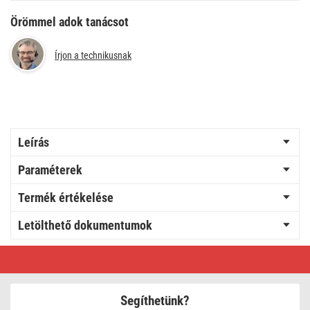
Örömmel adok tanácsot
Írjon a technikusnak
Leírás
Paraméterek
Termék értékelése
Letölthető dokumentumok
EMOS
LED
SOLAR
lámpatest
LUNIS
Segíthetünk?
PIR,