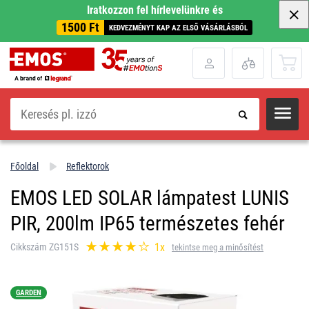
Iratkozzon fel hírlevelünkre és
1500 Ft
KEDVEZMÉNYT KAP AZ ELSŐ VÁSÁRLÁSBÓL
Keresés
Főoldal
Reflektorok
EMOS LED SOLAR lámpatest LUNIS
PIR, 200lm IP65 természetes fehér
1x
Cikkszám ZG151S
tekintse meg a minősítést
GARDEN