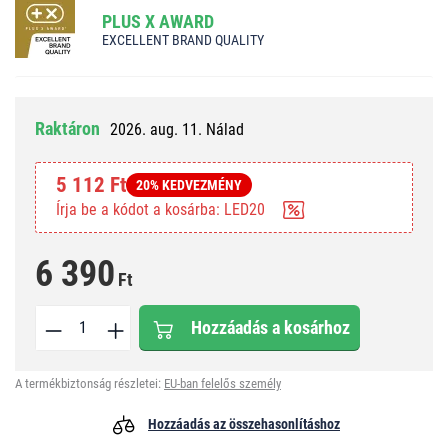
PLUS X AWARD
EXCELLENT BRAND QUALITY
Raktáron
2026. aug. 11. Nálad
5 112 Ft
20% KEDVEZMÉNY
Írja be a kódot a kosárba: LED20
6 390
Ft
Hozzáadás a kosárhoz
A termékbiztonság részletei:
EU-ban felelős személy
Hozzáadás az összehasonlításhoz