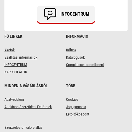
200lm
IP65
természetes
INFOCENTRUM
fehér
FŐ LINKEK
INFORMÁCIÓ
Akciók
Rólunk
Szállítási információk
Katalógusok
INFOCENTRUM
Compliance commitment
KAPCSOLATOK
MINDEN A VÁSÁRLÁSRÓL
TÖBB
Adatvédelem
Cookies
Általános Szerződési Feltételek
Jogi garancia
Letöltőközpont
Szerződéstől való elállás