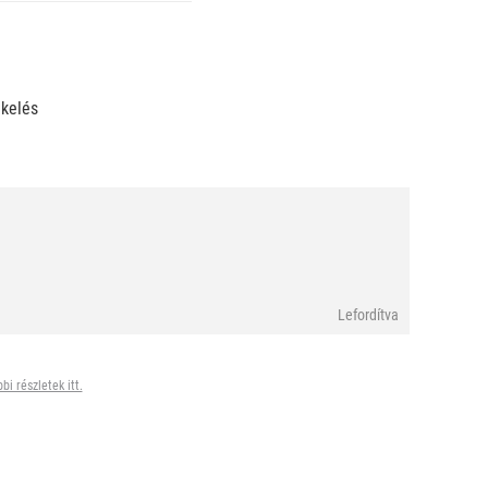
ékelés
Lefordítva
bi részletek itt.