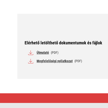
Elérhető letölthető dokumentumok és fájlok
Útmutató
(PDF)
Megfelelőségi nyilatkozat
(PDF)
EMOS
Mechanikus
időkapcsoló
15D-