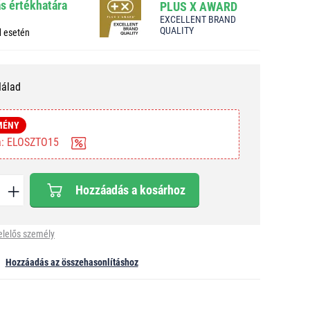
ás értékhatára
PLUS X AWARD
EXCELLENT BRAND
QUALITY
d esetén
Nálad
MÉNY
ba: ELOSZTO15
Hozzáadás a kosárhoz
elelős személy
Hozzáadás az összehasonlításhoz