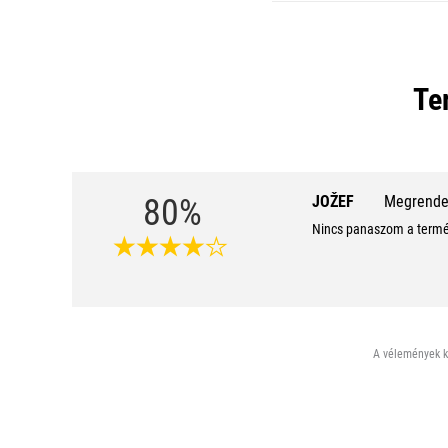
Te
80%
JOŽEF
Megrendel
Nincs panaszom a termé
A vélemények ki