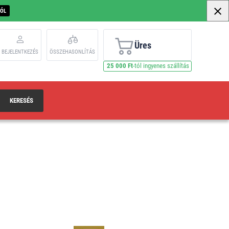
BÓL
Üres
BEJELENTKEZÉS
ÖSSZEHASONLÍTÁS
25 000 Ft
-tól ingyenes szállítás
KERESÉS