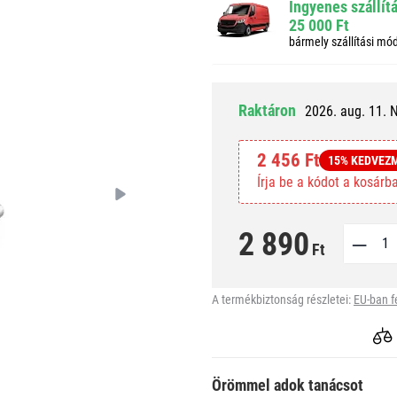
Ingyenes szállít
25 000 Ft
bármely szállítási mó
Raktáron
2026. aug. 11. 
2 456 Ft
15% KEDVEZ
Írja be a kódot a kosár
2 890
Ft
A termékbiztonság részletei:
EU-ban f
Örömmel adok tanácsot