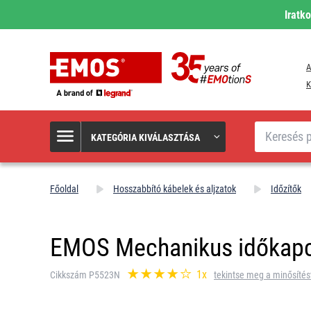
Iratk
A
K
Keresés
KATEGÓRIA KIVÁLASZTÁSA
Főoldal
Hosszabbító kábelek és aljzatok
Időzítők
EMOS Mechanikus időkap
1x
Cikkszám P5523N
tekintse meg a minősítés