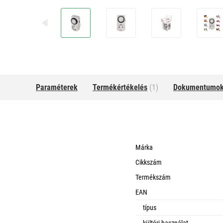
Paraméterek
Termékértékelés
(1)
Dokumentumo
Márka
Cikkszám
Termékszám
EAN
típus
kültéri használat