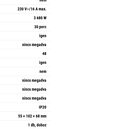
230 V~/16 A max.
3 680 W
30 perc
igen
nincs megadva
48
igen
nem
nincs megadva
nincs megadva
nincs megadva
IP20
55 × 102 × 68 mm
1 db, doboz