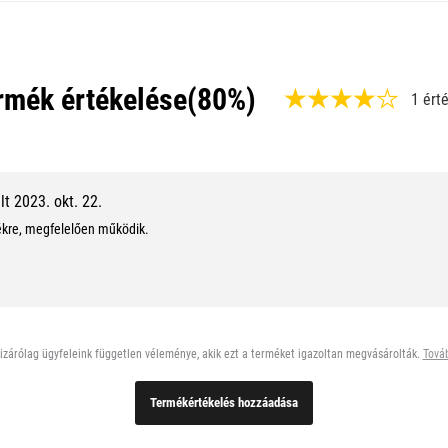
rmék értékelése
(80%)
1 ért
,
8
0
t 2023. okt. 22.
%
kre, megfelelően működik.
,
8
/
1
zárólag ügyfeleink független véleménye, akik ezt a terméket igazoltan megvásárolták.
Továb
0
Termékértékelés hozzáadása