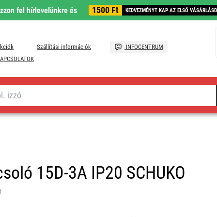
1500 Ft
ozzon fel hírlevelünkre és
KEDVEZMÉNYT KAP AZ ELSŐ VÁSÁRLÁS
kciók
Szállítási információk
INFOCENTRUM
APCSOLATOK
csoló 15D-3A IP20 SCHUKO
t