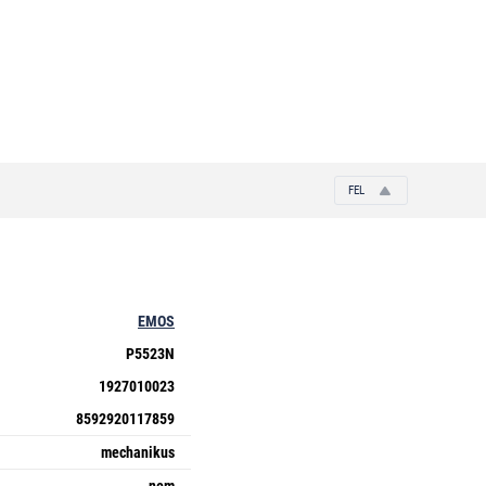
FEL
EMOS
P5523N
1927010023
8592920117859
mechanikus
nem