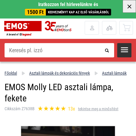
Iratkozzon fel hírlevelünkre és
1500 Ft
KEDVEZMÉNYT KAP AZ ELSŐ VÁSÁRLÁSBÓL
Keresés
Főoldal
Asztali lámpák és dekorációs fények
Asztali lámpák
EMOS Molly LED asztali lámpa,
fekete
13x
Cikkszám Z7638B
tekintse meg a minősítést