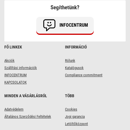
lámpa,
Segíthetünk?
fekete
INFOCENTRUM
FŐ LINKEK
INFORMÁCIÓ
Akciók
Rólunk
Szállítási információk
Katalógusok
INFOCENTRUM
Compliance commitment
KAPCSOLATOK
MINDEN A VÁSÁRLÁSRÓL
TÖBB
Adatvédelem
Cookies
Általános Szerződési Feltételek
Jogi garancia
Letöltőközpont