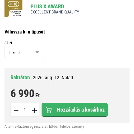
PLUS X AWARD
EXCELLENT BRAND QUALITY
Válassza ki a típusát
SZÍN
szín
fekete
Raktáron
2026. aug. 12. Nálad
6 990
Ft
Hozzáadás a kosárhoz
A termékbiztonság részletei:
EU-ban felelős személy