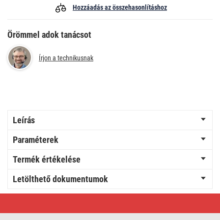
Hozzáadás az összehasonlításhoz
Örömmel adok tanácsot
Írjon a technikusnak
Leírás
Paraméterek
Termék értékelése
Letölthető dokumentumok
EMOS
Molly
LED
asztali