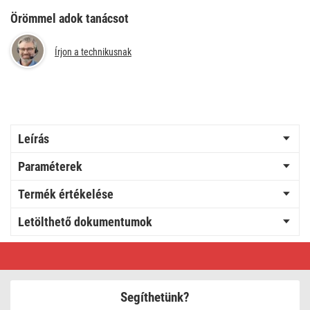
Örömmel adok tanácsot
Írjon a technikusnak
Leírás
Paraméterek
Termék értékelése
Letölthető dokumentumok
EMOS
Mozgásérzékelő
(PIR)
IP20
1200W
Segíthetünk?