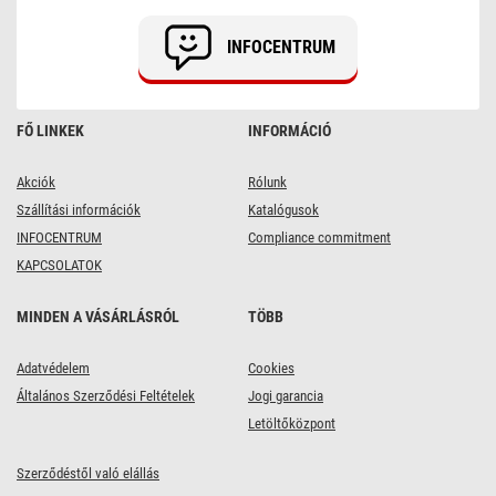
INFOCENTRUM
FŐ LINKEK
INFORMÁCIÓ
Akciók
Rólunk
Szállítási információk
Katalógusok
INFOCENTRUM
Compliance commitment
KAPCSOLATOK
MINDEN A VÁSÁRLÁSRÓL
TÖBB
Adatvédelem
Cookies
Általános Szerződési Feltételek
Jogi garancia
Letöltőközpont
Szerződéstől való elállás