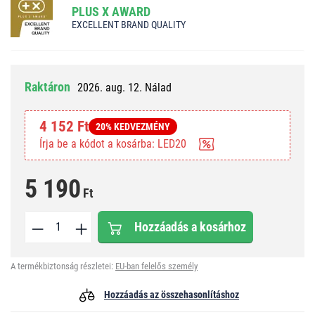
PLUS X AWARD
EXCELLENT BRAND QUALITY
Raktáron
2026. aug. 12. Nálad
4 152 Ft
20% KEDVEZMÉNY
Írja be a kódot a kosárba: LED20
5 190
Ft
Hozzáadás a kosárhoz
A termékbiztonság részletei:
EU-ban felelős személy
Hozzáadás az összehasonlításhoz