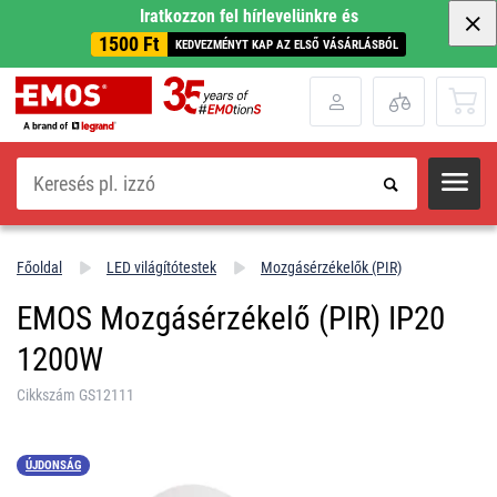
Iratkozzon fel hírlevelünkre és
1500 Ft
KEDVEZMÉNYT KAP AZ ELSŐ VÁSÁRLÁSBÓL
Keresés
Főoldal
LED világítótestek
Mozgásérzékelők (PIR)
EMOS Mozgásérzékelő (PIR) IP20
1200W
Cikkszám GS12111
ÚJDONSÁG