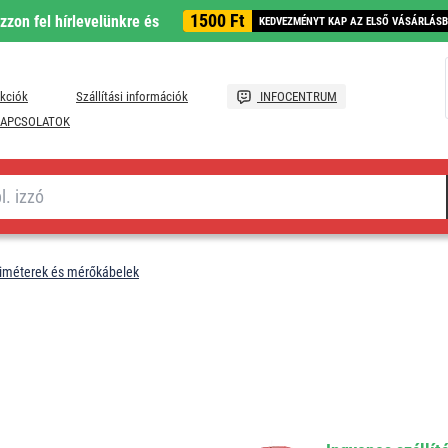
1500 Ft
ozzon fel hírlevelünkre és
KEDVEZMÉNYT KAP AZ ELSŐ VÁSÁRLÁS
kciók
Szállítási információk
INFOCENTRUM
APCSOLATOK
iméterek és mérőkábelek