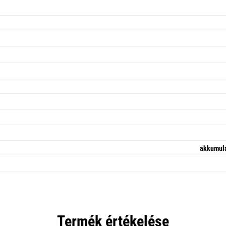
e
akkumulá
Termék értékelése