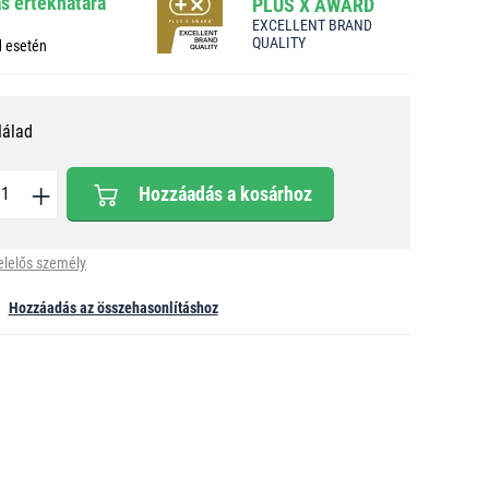
ás értékhatára
PLUS X AWARD
EXCELLENT BRAND
QUALITY
d esetén
Nálad
Hozzáadás a kosárhoz
elelős személy
Hozzáadás az összehasonlításhoz