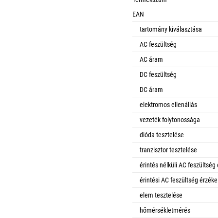
EAN
tartomány kiválasztása
AC feszültség
AC áram
DC feszültség
DC áram
elektromos ellenállás
vezeték folytonossága
dióda tesztelése
tranzisztor tesztelése
érintés nélküli AC feszültség
érintési AC feszültség érzéke
elem tesztelése
hőmérsékletmérés