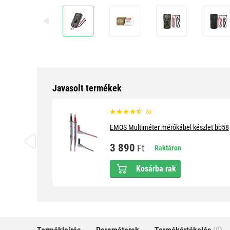
Javasolt termékek
8x
EMOS Multiméter mérőkábel készlet bb58
3 890
Ft
Raktáron
Kosárba rak