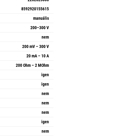
8592920155615
manuális
200–300 V
nem
200 mV – 300 V
20 mA – 10 A
200 Ohm – 2 MOhm
igen
igen
nem
nem
nem
igen
nem