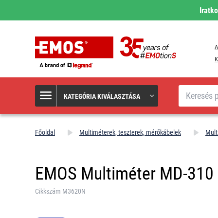
Iratk
A
K
Keresés
KATEGÓRIA KIVÁLASZTÁSA
Főoldal
Multiméterek, teszterek, mérőkábelek
Mult
EMOS Multiméter MD-310
Cikkszám M3620N