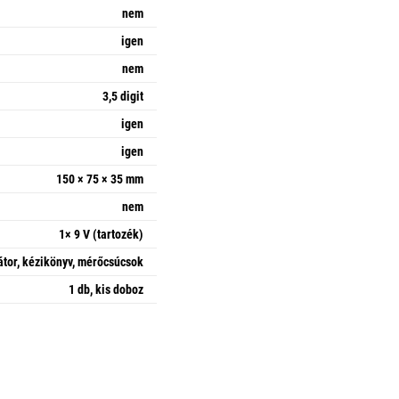
nem
igen
nem
3,5 digit
igen
igen
150 × 75 × 35 mm
nem
1× 9 V (tartozék)
tor, kézikönyv, mérőcsúcsok
1 db, kis doboz