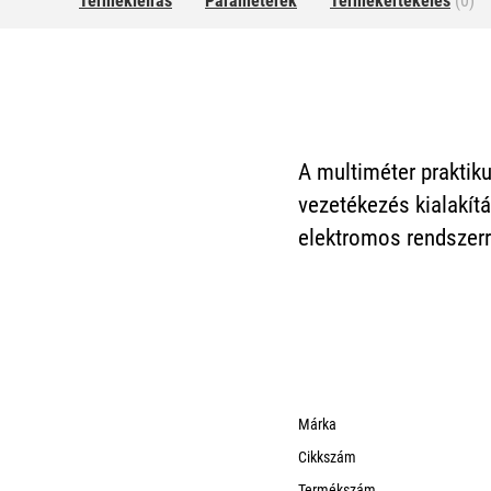
Termékleírás
Paraméterek
Termékértékelés
(0)
A multiméter praktik
vezetékezés kialakít
elektromos rendszerre
Márka
Cikkszám
Termékszám