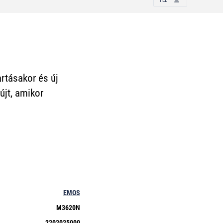
FEL
rtásakor és új
újt, amikor
EMOS
M3620N
2202025000