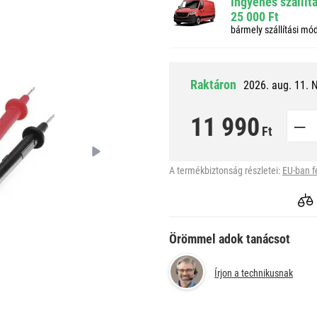
Ingyenes szállít
25 000 Ft
bármely szállítási mó
Raktáron
2026. aug. 11. 
11 990
Ft
A termékbiztonság részletei:
EU-ban f
Örömmel adok tanácsot
Írjon a technikusnak