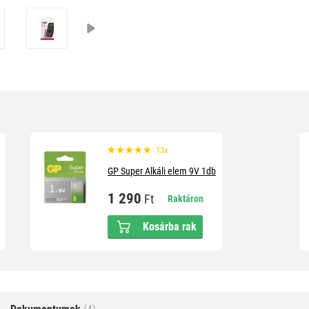
13x
GP Super Alkáli elem 9V 1db
1 290
Ft
Raktáron
Kosárba rak