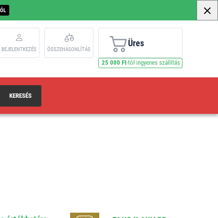
BÓL
Üres
BEJELENTKEZÉS
ÖSSZEHASONLÍTÁS
25 000 Ft
-tól ingyenes szállítás
KERESÉS