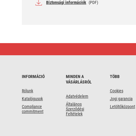
Biztonsági információk
(PDF)
EMOS
Multiméter
MD-
310
INFORMÁCIÓ
MINDEN A
TÖBB
VÁSÁRLÁSRÓL
Rólunk
Cookies
Adatvédelem
Katalógusok
Jogi garancia
Általános
Compliance
Letöltőközpont
Szerződési
commitment
Feltételek