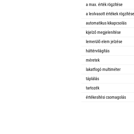
a max. érték rögzítése
a leolvasott értékek rögzítés
automatikus kikapcsolás
kijelző megjelenítése
lemerülő elem jelzése
háttérvilágítás
méretek
lakatfogó multiméter
táplálás
tartozék
értékesítési csomagolás