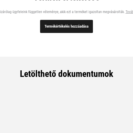
zárólag ügyfeleink független véleménye, akik ezt a terméket igazoltan megvásárolták.
Továb
Termékértékelés hozzáadása
Letölthető dokumentumok