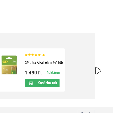
4x
GP Ultra Alkáli elem 9V 1db
1 490
Ft
Raktáron
Kosárba rak