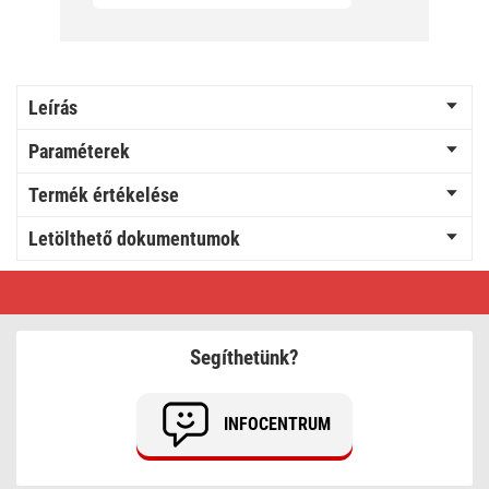
Leírás
Paraméterek
Termék értékelése
Letölthető dokumentumok
EMOS
Ólom-
savas
akkumulátor
(P2301,
Segíthetünk?
P2304,
P2305,
P2308)
INFOCENTRUM