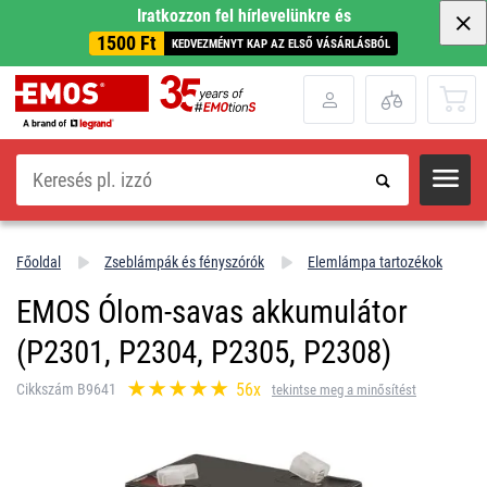
Iratkozzon fel hírlevelünkre és
1500 Ft
KEDVEZMÉNYT KAP AZ ELSŐ VÁSÁRLÁSBÓL
Keresés
Főoldal
Zseblámpák és fényszórók
Elemlámpa tartozékok
EMOS Ólom-savas akkumulátor
(P2301, P2304, P2305, P2308)
56x
Cikkszám B9641
tekintse meg a minősítést