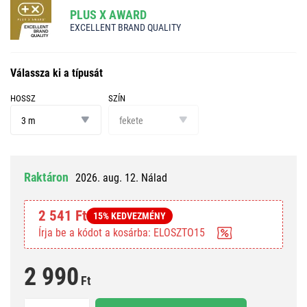
PLUS X AWARD
EXCELLENT BRAND QUALITY
Válassza ki a típusát
HOSSZ
SZÍN
hossz
szín
3 m
fekete
Raktáron
2026. aug. 12. Nálad
2 541 Ft
15% KEDVEZMÉNY
Írja be a kódot a kosárba: ELOSZTO15
2 990
Ft