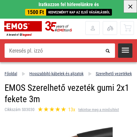
Iratkozzon fel hírlevelünkre és
1500 Ft
KEDVEZMÉNYT KAP AZ ELSŐ VÁSÁRLÁSBÓL
Keresés
Főoldal
Hosszabbító kábelek és aljzatok
Szerelhető vezetékek
EMOS Szerelhető vezeték gumi 2x1
fekete 3m
13x
Cikkszám S03030
tekintse meg a minősítést