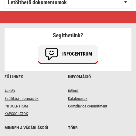
Letölthető dokumentumok
EMOS
Szerelhető
vezeték
gumi
2x1
Segíthetünk?
fekete
3m
INFOCENTRUM
FŐ LINKEK
INFORMÁCIÓ
Akciók
Rólunk
Szállítási információk
Katalógusok
INFOCENTRUM
Compliance commitment
KAPCSOLATOK
MINDEN A VÁSÁRLÁSRÓL
TÖBB