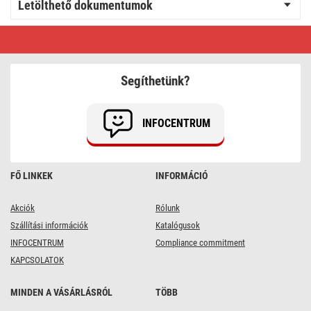
Letölthető dokumentumok
EMOS
Szerelhető
vezeték
gumi
3x2.5
Segíthetünk?
fekete
3m
INFOCENTRUM
FŐ LINKEK
INFORMÁCIÓ
Akciók
Rólunk
Szállítási információk
Katalógusok
INFOCENTRUM
Compliance commitment
KAPCSOLATOK
MINDEN A VÁSÁRLÁSRÓL
TÖBB