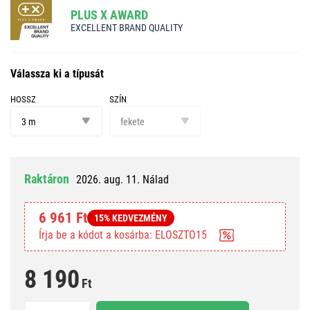
PLUS X AWARD
EXCELLENT BRAND QUALITY
Válassza ki a típusát
HOSSZ
SZÍN
hossz
szín
3 m
fekete
Raktáron
2026. aug. 11. Nálad
6 961 Ft
15% KEDVEZMÉNY
Írja be a kódot a kosárba: ELOSZTO15
8 190
Ft