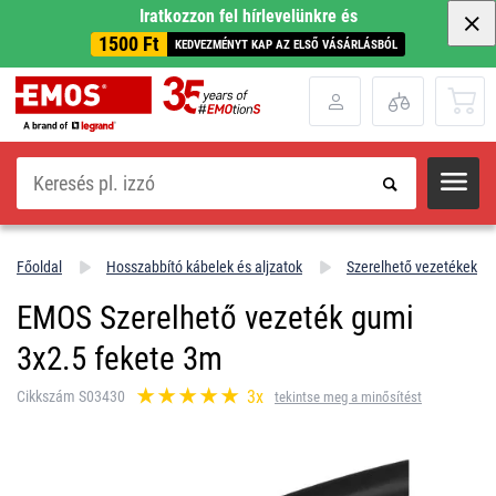
Iratkozzon fel hírlevelünkre és
1500 Ft
KEDVEZMÉNYT KAP AZ ELSŐ VÁSÁRLÁSBÓL
Keresés
Főoldal
Hosszabbító kábelek és aljzatok
Szerelhető vezetékek
EMOS Szerelhető vezeték gumi
3x2.5 fekete 3m
3x
Cikkszám S03430
tekintse meg a minősítést