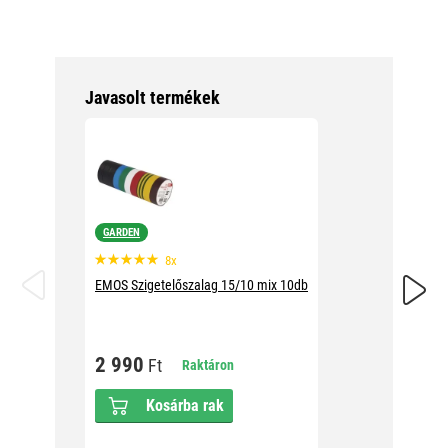
Javasolt termékek
GARDEN
8x
EMOS Fo
EMOS Szigetelőszalag 15/10 mix 10db
1 19
2 990
Ft
Raktáron
Kosárba rak