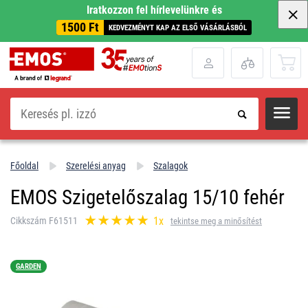
Iratkozzon fel hírlevelünkre és
1500 Ft
KEDVEZMÉNYT KAP AZ ELSŐ VÁSÁRLÁSBÓL
Keresés
Főoldal
Szerelési anyag
Szalagok
EMOS Szigetelőszalag 15/10 fehér
1x
Cikkszám F61511
tekintse meg a minősítést
GARDEN