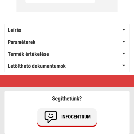
Leírás
Paraméterek
Termék értékelése
Letölthető dokumentumok
EMOS
Szigetelőszalag
15/10
fehér
Segíthetünk?
INFOCENTRUM