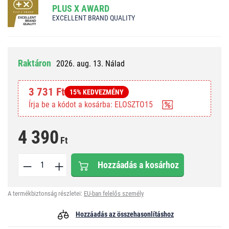
PLUS X AWARD
EXCELLENT BRAND QUALITY
Raktáron
2026. aug. 13. Nálad
3 731 Ft
15% KEDVEZMÉNY
Írja be a kódot a kosárba: ELOSZTO15
4 390
Ft
Hozzáadás a kosárhoz
A termékbiztonság részletei:
EU-ban felelős személy
Hozzáadás az összehasonlításhoz