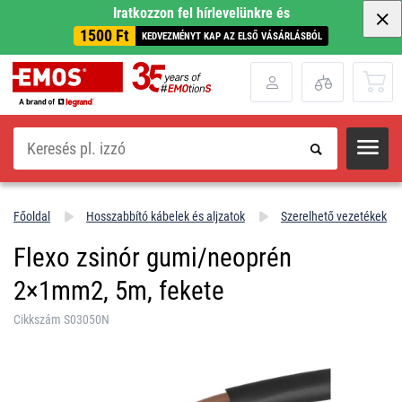
Iratkozzon fel hírlevelünkre és
1500 Ft
KEDVEZMÉNYT KAP AZ ELSŐ VÁSÁRLÁSBÓL
Keresés
Főoldal
Hosszabbító kábelek és aljzatok
Szerelhető vezetékek
Flexo zsinór gumi/neoprén
2×1mm2, 5m, fekete
Cikkszám S03050N