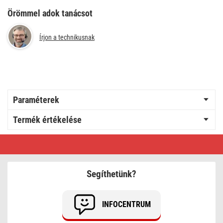
Örömmel adok tanácsot
Írjon a technikusnak
Paraméterek
Termék értékelése
Flexo
zsinór
gumi/neoprén
2×1mm2,
5m,
Segíthetünk?
fekete
INFOCENTRUM