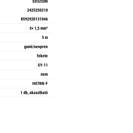
S03250N
2425250210
8592920131046
3× 1,5 mm²
5 m
gumi/neopren
fekete
SY-11
nem
H07RN-F
1 db, akasztható