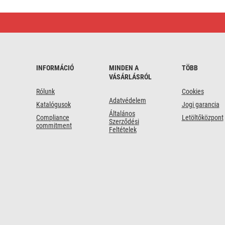
Flexo
zsinór
gumi/neoprén
3×1,5mm2,
5m,
fekete
INFORMÁCIÓ
MINDEN A
TÖBB
VÁSÁRLÁSRÓL
Rólunk
Cookies
Adatvédelem
Katalógusok
Jogi garancia
Általános
Compliance
Letöltőközpont
Szerződési
commitment
Feltételek