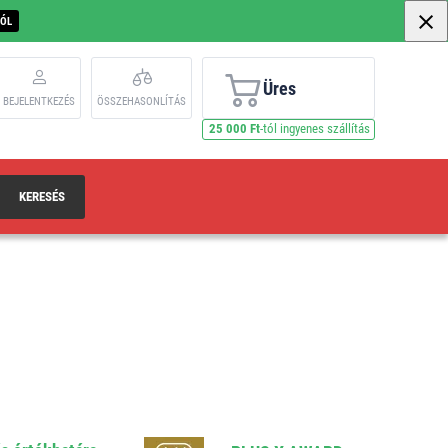
BÓL
Üres
BEJELENTKEZÉS
ÖSSZEHASONLÍTÁS
25 000 Ft
-tól ingyenes szállítás
KERESÉS