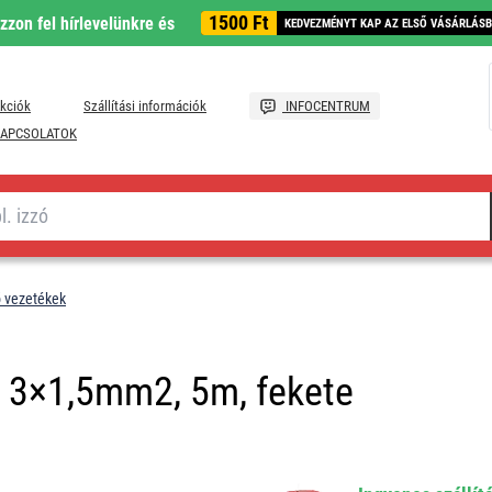
1500 Ft
ozzon fel hírlevelünkre és
KEDVEZMÉNYT KAP AZ ELSŐ VÁSÁRLÁS
kciók
Szállítási információk
INFOCENTRUM
APCSOLATOK
ő vezetékek
n 3×1,5mm2, 5m, fekete