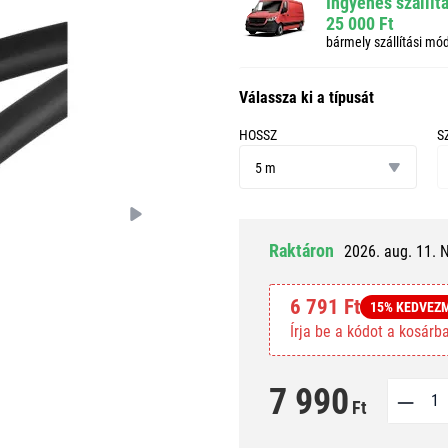
Ingyenes szállít
25 000 Ft
bármely szállítási mó
Válassza ki a típusát
HOSSZ
S
hossz
sz
5 m
Raktáron
2026. aug. 11. 
6 791 Ft
15% KEDVEZ
Írja be a kódot a kosár
7 990
Ft