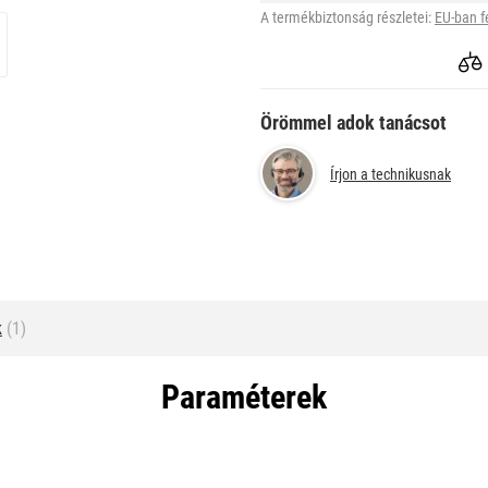
A termékbiztonság részletei:
EU-ban f
Örömmel adok tanácsot
Írjon a technikusnak
k
(1)
Paraméterek