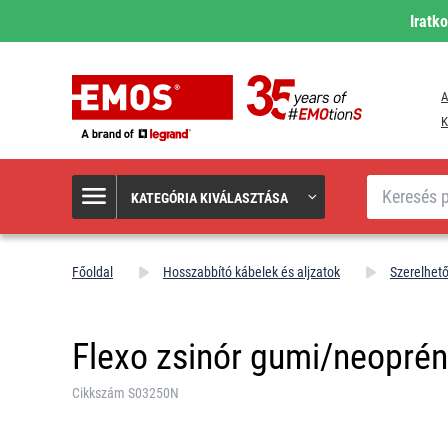
Iratk
A
K
Keresés
KATEGÓRIA KIVÁLASZTÁSA
Főoldal
Hosszabbító kábelek és aljzatok
Szerelhet
Flexo zsinór gumi/neopré
Cikkszám S03250N