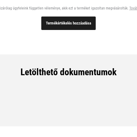
zárólag ügyfeleink független véleménye, akik ezt a terméket igazoltan megvásárolták.
Továb
Termékértékelés hozzáadása
Letölthető dokumentumok