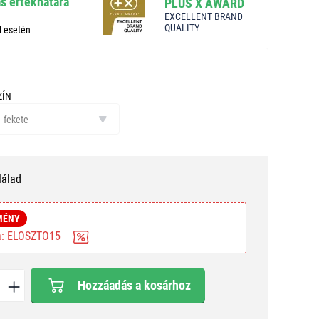
ás értékhatára
PLUS X AWARD
EXCELLENT BRAND
QUALITY
d esetén
ZÍN
ín
fekete
Nálad
MÉNY
ba: ELOSZTO15
Hozzáadás a kosárhoz