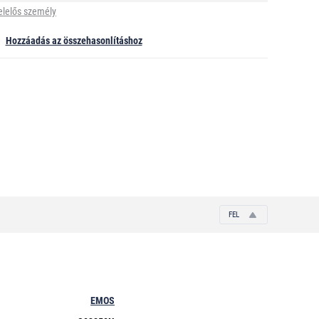
elelős személy
Hozzáadás az összehasonlításhoz
FEL
EMOS