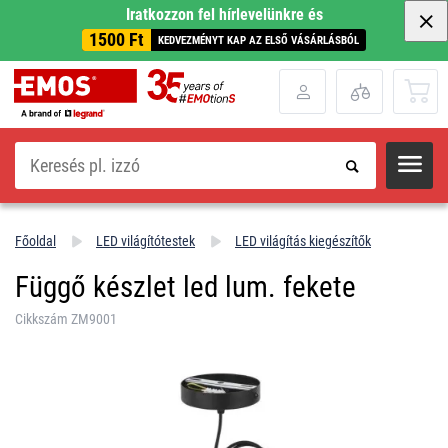
Iratkozzon fel hírlevelünkre és
1500 Ft
KEDVEZMÉNYT KAP AZ ELSŐ VÁSÁRLÁSBÓL
Keresés
Főoldal
LED világítótestek
LED világítás kiegészítők
Függő készlet led lum. fekete
Cikkszám ZM9001