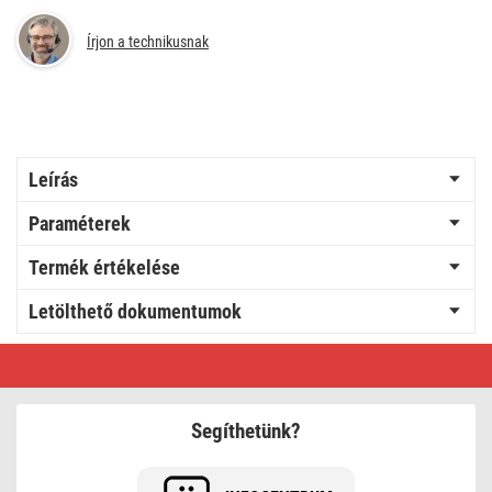
Írjon a technikusnak
Leírás
Paraméterek
Termék értékelése
Letölthető dokumentumok
Függő
készlet
led
lum.
fekete
Segíthetünk?