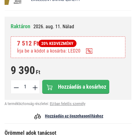
Raktáron
2026. aug. 11. Nálad
7 512 Ft
20% KEDVEZMÉNY
Írja be a kódot a kosárba: LED20
9 390
Ft
Hozzáadás a kosárhoz
A termékbiztonság részletei:
EU-ban felelős személy
Hozzáadás az összehasonlításhoz
Örömmel adok tanácsot