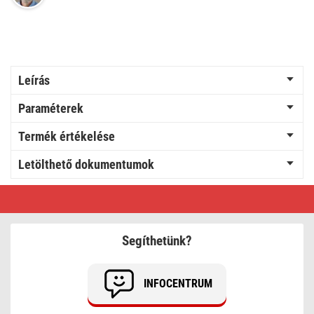
Leírás
Paraméterek
Termék értékelése
Letölthető dokumentumok
GoSmart
Beltéri
forgatható
kamera
IP‑220W
Segíthetünk?
wifivel
INFOCENTRUM