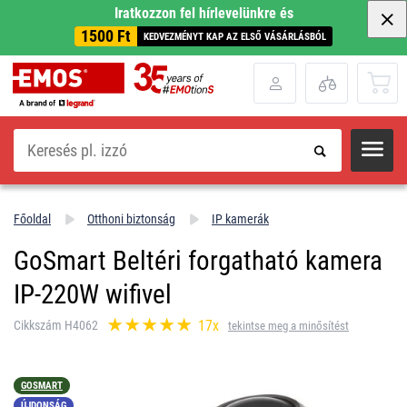
Iratkozzon fel hírlevelünkre és
1500 Ft
KEDVEZMÉNYT KAP AZ ELSŐ VÁSÁRLÁSBÓL
Keresés
Főoldal
Otthoni biztonság
IP kamerák
GoSmart Beltéri forgatható kamera
IP‑220W wifivel
17x
Cikkszám H4062
tekintse meg a minősítést
GOSMART
ÚJDONSÁG